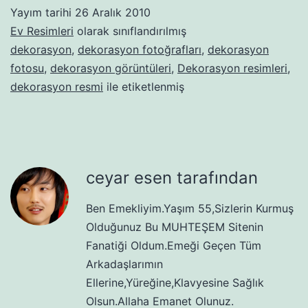
Yayım tarihi
26 Aralık 2010
Ev Resimleri
olarak sınıflandırılmış
dekorasyon
,
dekorasyon fotoğrafları
,
dekorasyon
fotosu
,
dekorasyon görüntüleri
,
Dekorasyon resimleri
,
dekorasyon resmi
ile etiketlenmiş
ceyar esen tarafından
Ben Emekliyim.Yaşım 55,Sizlerin Kurmuş
Olduğunuz Bu MUHTEŞEM Sitenin
Fanatiği Oldum.Emeği Geçen Tüm
Arkadaşlarımın
Ellerine,Yüreğine,Klavyesine Sağlık
Olsun.Allaha Emanet Olunuz.