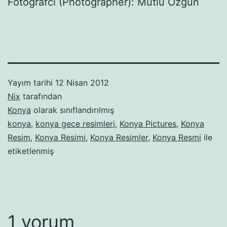
Fotoğrafcı (Photographer): Mutlu Özgün
Yayım tarihi
12 Nisan 2012
Nix
tarafından
Konya
olarak sınıflandırılmış
konya
,
konya gece resimleri
,
Konya Pictures
,
Konya
Resim
,
Konya Resimi
,
Konya Resimler
,
Konya Resmi
ile
etiketlenmiş
1 yorum