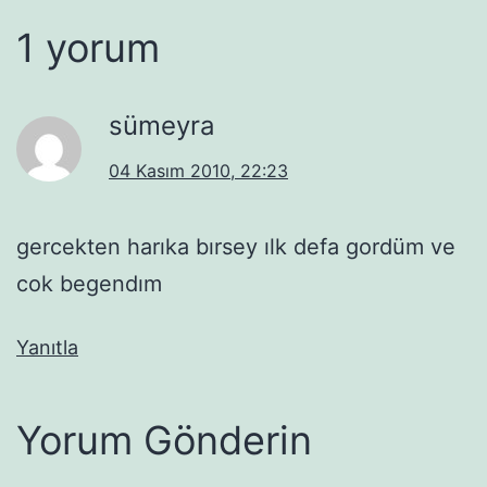
1 yorum
sümeyra
04 Kasım 2010, 22:23
gercekten harıka bırsey ılk defa gordüm ve
cok begendım
Yanıtla
Yorum Gönderin