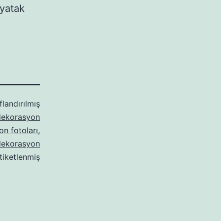
 yatak
flandırılmış
dekorasyon
n fotoları
,
dekorasyon
tiketlenmiş