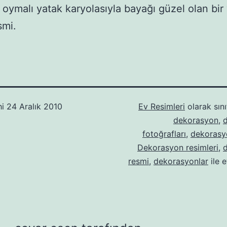
z oymalı yatak karyolasıyla bayağı güzel olan bir
smi.
hi
24 Aralık 2010
Ev Resimleri
olarak sını
dekorasyon
,
fotoğrafları
,
dekorasyo
Dekorasyon resimleri
,
resmi
,
dekorasyonlar
ile e