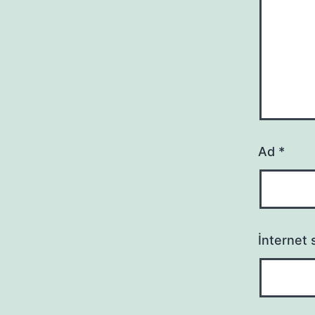
Ad
*
İnternet s