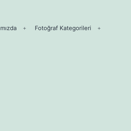
ımızda
Fotoğraf Kategorileri
Menüyü
Menüyü
aç
aç