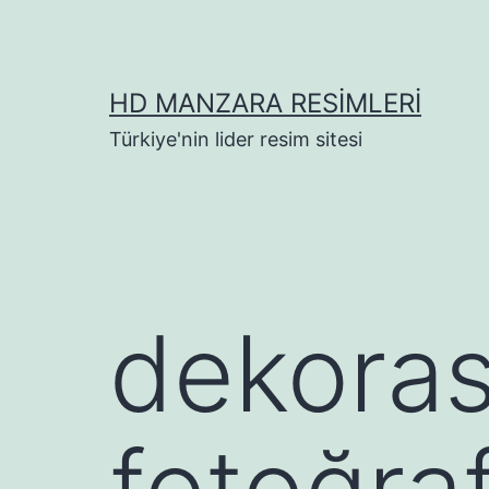
İçeriğe
geç
HD MANZARA RESIMLERI
Türkiye'nin lider resim sitesi
dekora
fotoğraf