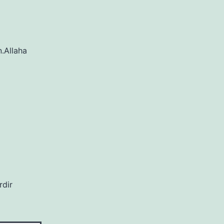
n.Allaha
rdir