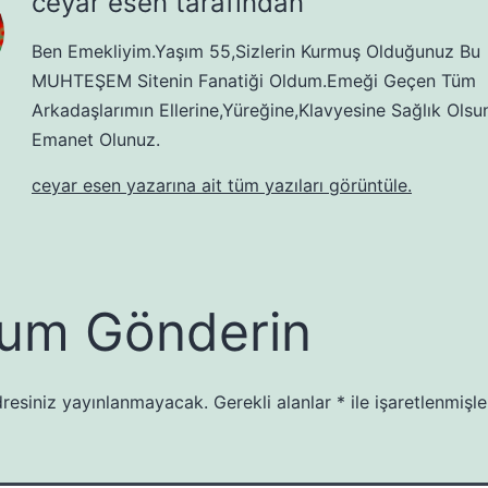
ceyar esen tarafından
Ben Emekliyim.Yaşım 55,Sizlerin Kurmuş Olduğunuz Bu
MUHTEŞEM Sitenin Fanatiği Oldum.Emeği Geçen Tüm
Arkadaşlarımın Ellerine,Yüreğine,Klavyesine Sağlık Olsu
Emanet Olunuz.
ceyar esen yazarına ait tüm yazıları görüntüle.
um Gönderin
resiniz yayınlanmayacak.
Gerekli alanlar
*
ile işaretlenmişle