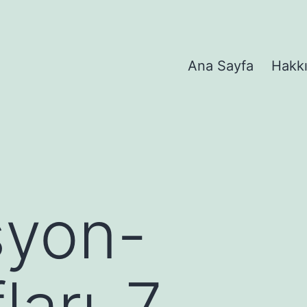
Ana Sayfa
Hakk
syon-
ları-7