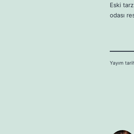
Eski tar
odası re
Yayım tari