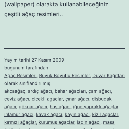
(wallpaper) olarakta kullanabileceğiniz
çeşitli ağaç resimleri..
Yayım tarihi
27 Kasım 2009
bugunum
tarafından
Ağaç Resimleri
,
Büyük Boyutlu Resimler
,
Duvar Kağıtları
olarak sınıflandırılmış
akçaağaç
,
ardıç ağacı
,
bahar ağaçları
,
çam ağacı
,
ceviz ağacı
,
cicekli agaclar
,
çınar ağacı
,
dişbudak
ağacı
,
göknar ağacı
,
huş ağacı
,
iğne yapraklı ağaçlar
,
ıhlamur ağacı
,
kavak ağacı
,
kayın ağacı
,
kizil agaclar
,
kırmızı ağaçlar
,
kurumuş ağaçlar
,
ladin ağacı
,
masa