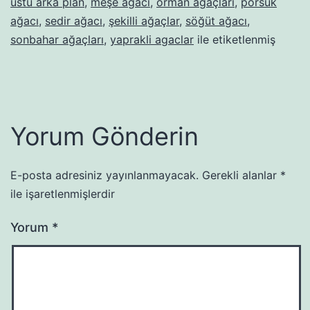
üstü arka plan
,
meşe ağacı
,
orman ağaçları
,
porsuk
ağacı
,
sedir ağacı
,
şekilli ağaçlar
,
söğüt ağacı
,
sonbahar ağaçları
,
yaprakli agaclar
ile etiketlenmiş
Yorum Gönderin
E-posta adresiniz yayınlanmayacak.
Gerekli alanlar
*
ile işaretlenmişlerdir
Yorum
*