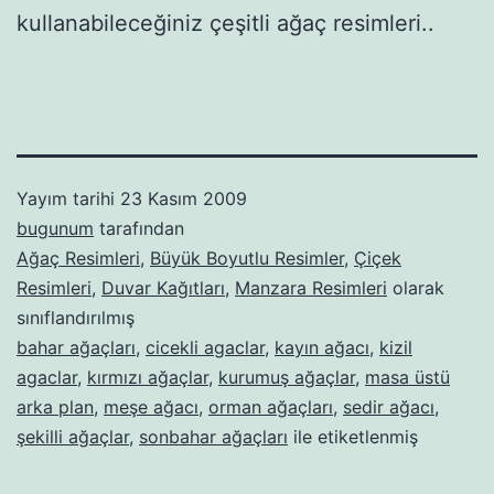
kullanabileceğiniz çeşitli ağaç resimleri..
Yayım tarihi
23 Kasım 2009
bugunum
tarafından
Ağaç Resimleri
,
Büyük Boyutlu Resimler
,
Çiçek
Resimleri
,
Duvar Kağıtları
,
Manzara Resimleri
olarak
sınıflandırılmış
bahar ağaçları
,
cicekli agaclar
,
kayın ağacı
,
kizil
agaclar
,
kırmızı ağaçlar
,
kurumuş ağaçlar
,
masa üstü
arka plan
,
meşe ağacı
,
orman ağaçları
,
sedir ağacı
,
şekilli ağaçlar
,
sonbahar ağaçları
ile etiketlenmiş