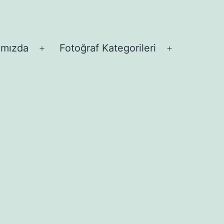
ımızda
Fotoğraf Kategorileri
Menüyü
Menüyü
aç
aç