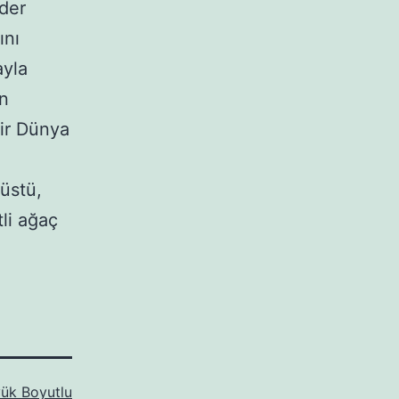
ider
ını
ayla
an
ir Dünya
üstü,
tli ağaç
ük Boyutlu