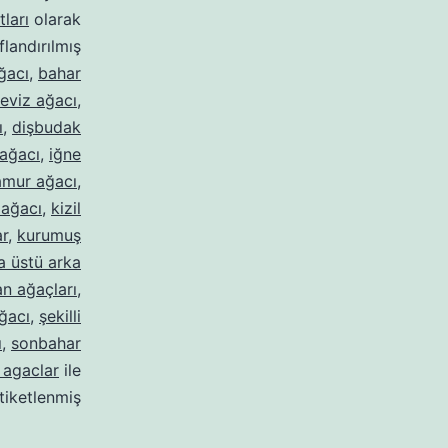
ları
olarak
ıflandırılmış
ğacı
,
bahar
eviz ağacı
,
ı
,
dişbudak
ağacı
,
iğne
amur ağacı
,
 ağacı
,
kizil
ar
,
kurumuş
 üstü arka
n ağaçları
,
ğacı
,
şekilli
ı
,
sonbahar
 agaclar
ile
tiketlenmiş