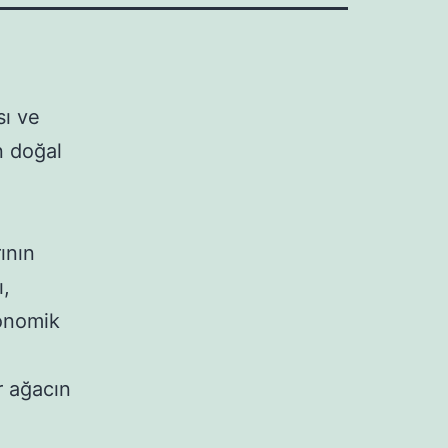
sı ve
n doğal
ının
ı,
konomik
r ağacın