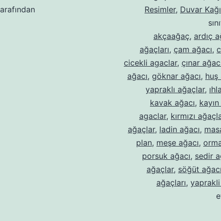
arafından
Resimler
,
Duvar Kağıt
sın
akçaağaç
,
ardıç a
ağaçları
,
çam ağacı
,
c
cicekli agaclar
,
çınar ağac
ağacı
,
göknar ağacı
,
huş 
yapraklı ağaçlar
,
ıhl
kavak ağacı
,
kayın
agaclar
,
kırmızı ağaçl
ağaçlar
,
ladin ağacı
,
masa
plan
,
meşe ağacı
,
orma
porsuk ağacı
,
sedir a
ağaçlar
,
söğüt ağac
ağaçları
,
yaprakli
e