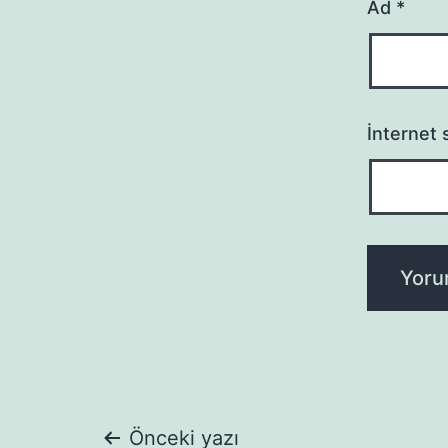
Ad
*
İnternet s
Önceki yazı