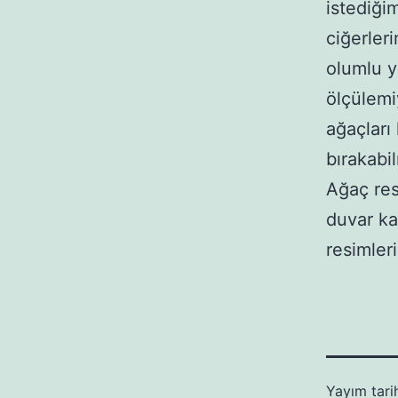
istediğim
ciğerler
olumlu y
ölçülemiy
ağaçları
bırakabi
Ağaç res
duvar ka
resimleri
Yayım tari