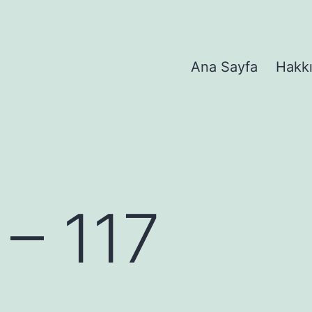
Ana Sayfa
Hakk
 – 117