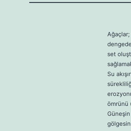
Ağaçlar;
dengede 
set oluş
sağlamak
Su akışı
süreklil
erozyonu
ömrünü uz
Güneşin 
gölgesin