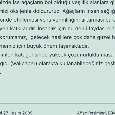
izde ise ağaçların bol olduğu yeşillik alanlara g
imizi oksijenle doldururuz. Ağaçların insan sağlığ
önde etkilemesi ve iş verimliliğini arttırması par
en katkılarıdır. İnsanlık için bu denli faydası ol
 korumamız, gelecek nesillere çok daha güzel b
lmemiz için büyük önem taşımaktadır.
imleri katagorisinde yüksek çözünürlüklü masa 
ğıdı (wallpaper) olarakta kullanabileceğiniz çeşi
..
hi
27 Kasım 2009
Ağaç Resimleri
,
Büy