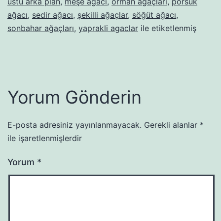
üstü arka plan
,
meşe ağacı
,
orman ağaçları
,
porsuk
ağacı
,
sedir ağacı
,
şekilli ağaçlar
,
söğüt ağacı
,
sonbahar ağaçları
,
yaprakli agaclar
ile etiketlenmiş
Yorum Gönderin
E-posta adresiniz yayınlanmayacak.
Gerekli alanlar
*
ile işaretlenmişlerdir
Yorum
*