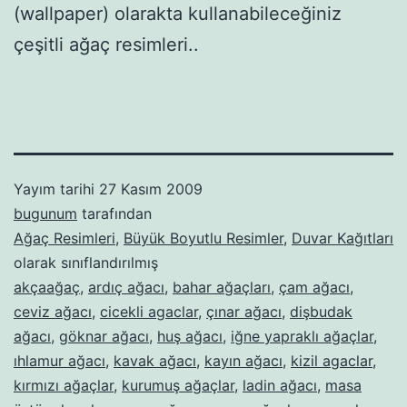
(wallpaper) olarakta kullanabileceğiniz
çeşitli ağaç resimleri..
Yayım tarihi
27 Kasım 2009
bugunum
tarafından
Ağaç Resimleri
,
Büyük Boyutlu Resimler
,
Duvar Kağıtları
olarak sınıflandırılmış
akçaağaç
,
ardıç ağacı
,
bahar ağaçları
,
çam ağacı
,
ceviz ağacı
,
cicekli agaclar
,
çınar ağacı
,
dişbudak
ağacı
,
göknar ağacı
,
huş ağacı
,
iğne yapraklı ağaçlar
,
ıhlamur ağacı
,
kavak ağacı
,
kayın ağacı
,
kizil agaclar
,
kırmızı ağaçlar
,
kurumuş ağaçlar
,
ladin ağacı
,
masa