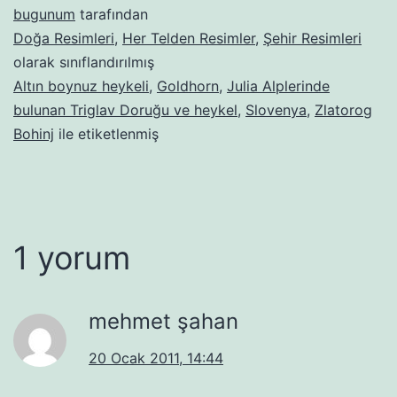
bugunum
tarafından
Doğa Resimleri
,
Her Telden Resimler
,
Şehir Resimleri
olarak sınıflandırılmış
Altın boynuz heykeli
,
Goldhorn
,
Julia Alplerinde
bulunan Triglav Doruğu ve heykel
,
Slovenya
,
Zlatorog
Bohinj
ile etiketlenmiş
1 yorum
mehmet şahan
20 Ocak 2011, 14:44