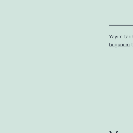
Yayım tari
bugunum
t