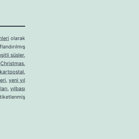
mleri
olarak
ıflandırılmış
şitli süsler
,
,
Christmas
,
kartpostal
,
eri
,
yeni yıl
ları
,
yılbaşı
tiketlenmiş