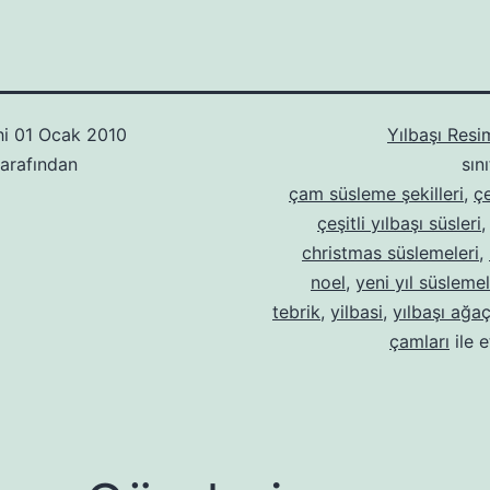
hi
01 Ocak 2010
Yılbaşı Resi
arafından
sın
çam süsleme şekilleri
,
çe
çeşitli yılbaşı süsleri
christmas süslemeleri
,
noel
,
yeni yıl süslemel
tebrik
,
yilbasi
,
yılbaşı ağaç
çamları
ile e