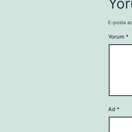
Yor
E-posta ad
Yorum
*
Ad
*