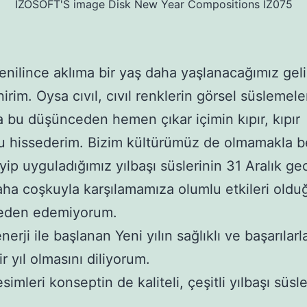
IZOSOFT'S image Disk New Year Compositions IZ075
denilince aklıma bir yaş daha yaşlanacağımız geli
irim. Oysa cıvıl, cıvıl renklerin görsel süslemele
a bu düşünceden hemen çıkar içimin kıpır, kıpır
 hissederim. Bizim kültürümüz de olmamakla b
ip uyguladığımız yılbaşı süslerinin 31 Aralık ge
 daha coşkuyla karşılamamıza olumlu etkileri old
den edemiyorum.
nerji ile başlanan Yeni yılın sağlıklı ve başarılarl
ir yıl olmasını diliyorum.
esimleri konseptin de kaliteli, çeşitli yılbaşı süsle