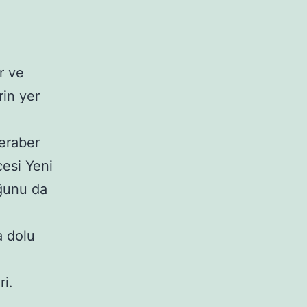
r ve
rin yer
eraber
cesi Yeni
uğunu da
a dolu
ri.