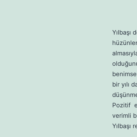
Yılbaşı 
hüzünlen
almasıyl
olduğunu
benimsey
bir yılı
düşünme
Pozitif e
verimli b
Yılbaşı r