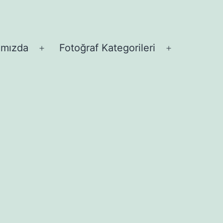
ımızda
Fotoğraf Kategorileri
Menüyü
Menüyü
aç
aç