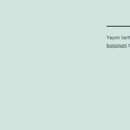
Yayım tari
bugunum
t