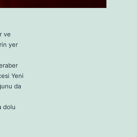
r ve
rin yer
eraber
cesi Yeni
uğunu da
a dolu