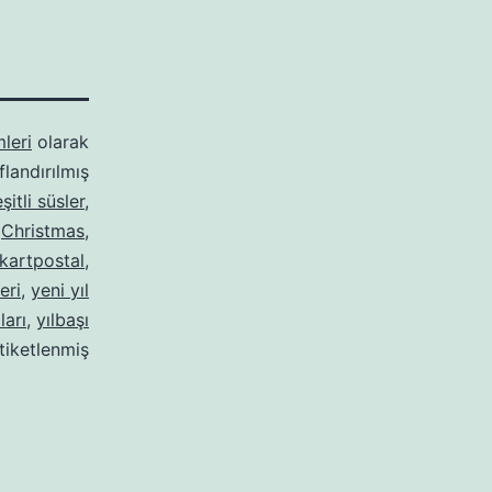
mleri
olarak
ıflandırılmış
şitli süsler
,
,
Christmas
,
kartpostal
,
eri
,
yeni yıl
ları
,
yılbaşı
tiketlenmiş