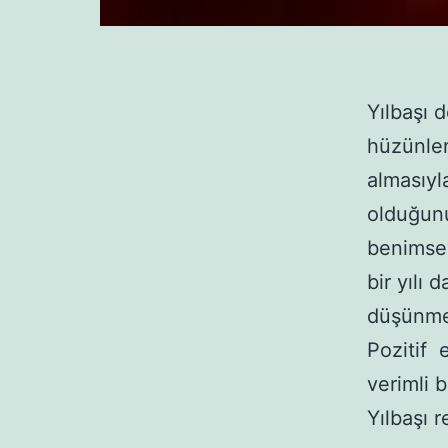
Yılbaşı 
hüzünlen
almasıyl
olduğunu
benimsey
bir yılı
düşünme
Pozitif e
verimli b
Yılbaşı r