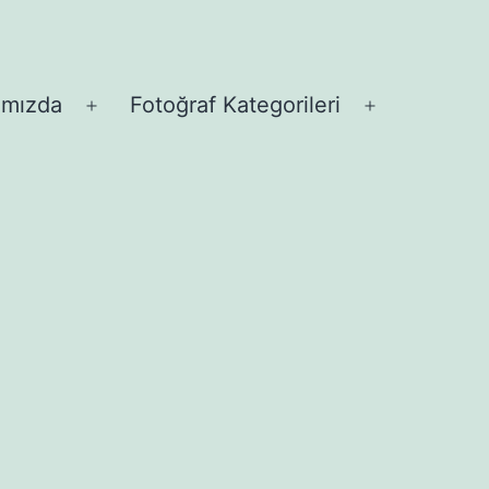
ımızda
Fotoğraf Kategorileri
Menüyü
Menüyü
aç
aç