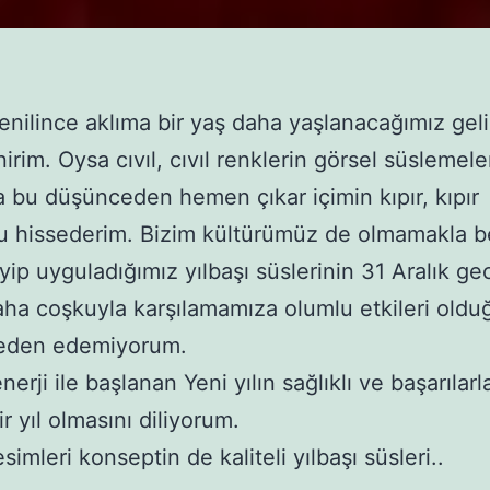
denilince aklıma bir yaş daha yaşlanacağımız geli
irim. Oysa cıvıl, cıvıl renklerin görsel süslemele
a bu düşünceden hemen çıkar içimin kıpır, kıpır
 hissederim. Bizim kültürümüz de olmamakla b
ip uyguladığımız yılbaşı süslerinin 31 Aralık ge
 daha coşkuyla karşılamamıza olumlu etkileri old
den edemiyorum.
nerji ile başlanan Yeni yılın sağlıklı ve başarılarl
ir yıl olmasını diliyorum.
esimleri konseptin de kaliteli yılbaşı süsleri..