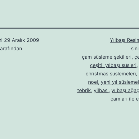
hi
29 Aralık 2009
Yılbaşı Resi
arafından
sın
çam süsleme şekilleri
,
çe
çeşitli yılbaşı süsleri
christmas süslemeleri
,
noel
,
yeni yıl süslemel
tebrik
,
yilbasi
,
yılbaşı ağaç
çamları
ile e