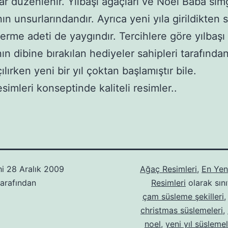
ar düzenlenir. Yılbaşı ağaçları ve Noel Baba sim
ın unsurlarındandır. Ayrıca yeni yıla girildikten 
erme adeti de yaygındır. Tercihlere göre yılbaşı
nın dibine bırakılan hediyeler sahipleri tarafınd
ılırken yeni bir yıl çoktan başlamıştır bile.
esimleri konseptinde kaliteli resimler..
hi
28 Aralık 2009
Ağaç Resimleri
,
En Yeni
arafından
Resimleri
olarak sını
çam süsleme şekilleri
christmas süslemeleri
,
noel
,
yeni yıl süslemel