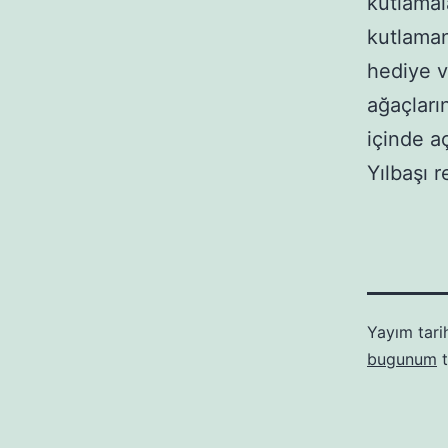
kutlamal
kutlaman
hediye v
ağaçları
içinde aç
Yılbaşı r
Yayım tari
bugunum
t