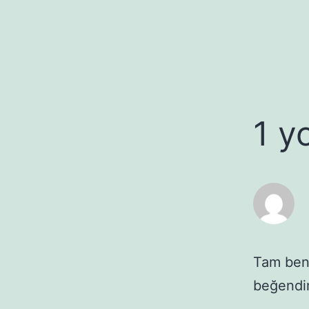
1 y
Tam beni
beğen