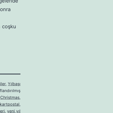
geleride
sonra
an coşku
ler
,
Yılbaşı
flandırılmış
,
Christmas
,
kartpostal
,
eri
,
yeni yıl