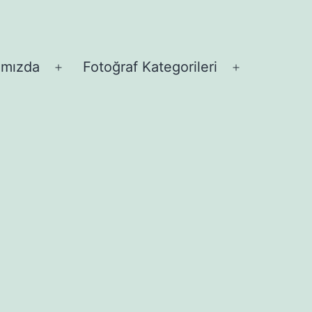
ımızda
Fotoğraf Kategorileri
Menüyü
Menüyü
aç
aç