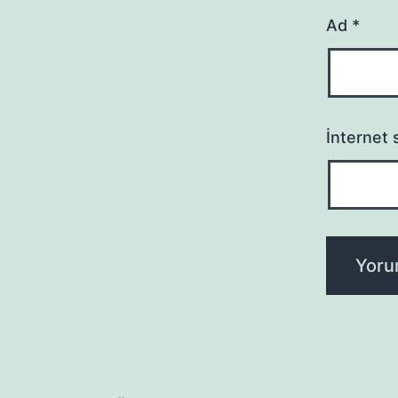
Ad
*
İnternet s