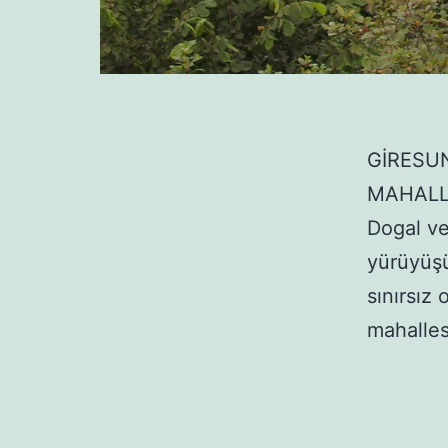
GİRESU
MAHALL
Dogal ve
yürüyüşü
sınırsız
mahalles