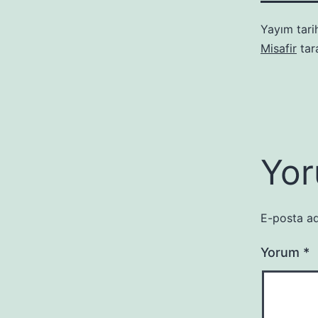
Yayım tari
Misafir
tar
Yor
E-posta ad
Yorum
*