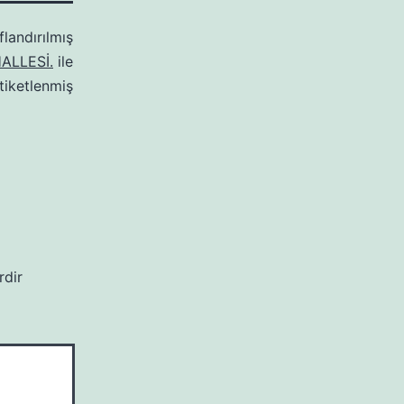
flandırılmış
ALLESİ.
ile
tiketlenmiş
rdir