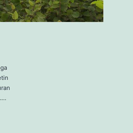
oga
tin
ıran
 ……