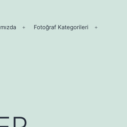
ımızda
Fotoğraf Kategorileri
Menüyü
Menüyü
aç
aç
ER