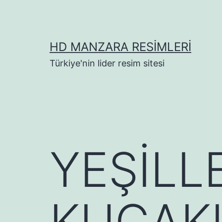
İçeriğe
geç
HD MANZARA RESIMLERI
Türkiye'nin lider resim sitesi
YEŞİLL
KUCAKL