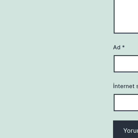
Ad
*
İnternet s