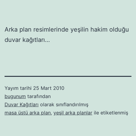
Arka plan resimlerinde yeşilin hakim olduğu
duvar kağıtları…
Yayım tarihi
25 Mart 2010
bugunum
tarafından
Duvar Kağıtları
olarak sınıflandırılmış
masa üstü arka plan
,
yeşil arka planlar
ile etiketlenmiş