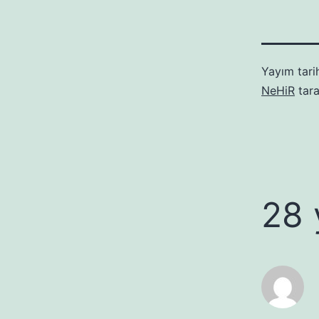
Yayım tari
NeHiR
tara
28 