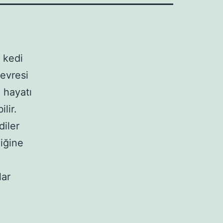
 kedi
devresi
 hayatı
lir.
diler
iğine
lar