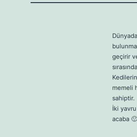
Dünyada 
bulunmak
geçirir 
sırasında
Kedileri
memeli h
sahiptir
İki yavr
acaba 