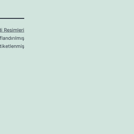
i Resimleri
flandırılmış
tiketlenmiş