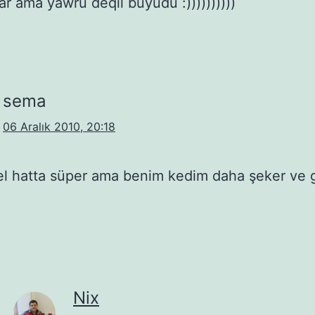
r ama yawru deqil büyüdü :))))))))))
sema
06 Aralık 2010, 20:18
l hatta süper ama benim kedim daha şeker ve 
Nix