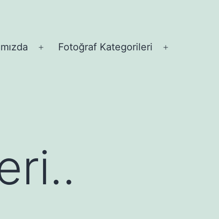
ımızda
Fotoğraf Kategorileri
Menüyü
Menüyü
aç
aç
ri..