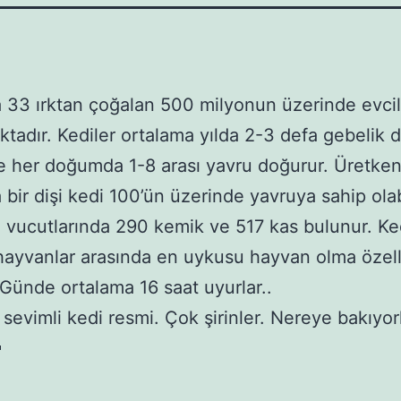
33 ırktan çoğalan 500 milyonun üzerinde evcil
tadır. Kediler ortalama yılda 2-3 defa gebelik 
ve her doğumda 1-8 arası yavru doğurur. Üretken
 bir dişi kedi 100’ün üzerinde yavruya sahip olabi
n vucutlarında 290 kemik ve 517 kas bulunur. Ke
ayvanlar arasında en uykusu hayvan olma özell
. Günde ortalama 16 saat uyurlar..
u sevimli kedi resmi. Çok şirinler. Nereye bakıyor
