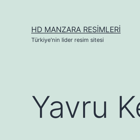
İçeriğe
geç
HD MANZARA RESIMLERI
Türkiye'nin lider resim sitesi
Yavru Ke