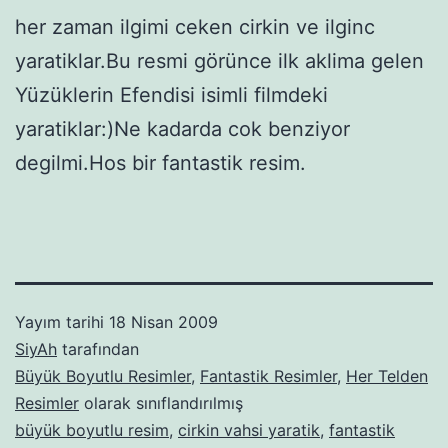
her zaman ilgimi ceken cirkin ve ilginc
yaratiklar.Bu resmi görünce ilk aklima gelen
Yüzüklerin Efendisi isimli filmdeki
yaratiklar:)Ne kadarda cok benziyor
degilmi.Hos bir fantastik resim.
Yayım tarihi
18 Nisan 2009
SiyAh
tarafından
Büyük Boyutlu Resimler
,
Fantastik Resimler
,
Her Telden
Resimler
olarak sınıflandırılmış
büyük boyutlu resim
,
cirkin vahsi yaratik
,
fantastik