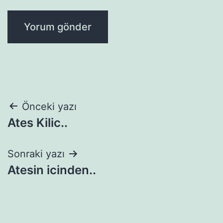
Yazı
Önceki yazı
Ates Kilic..
gezinmesi
Sonraki yazı
Atesin icinden..