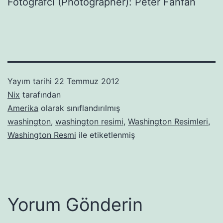
Fotoğrafcı (Photographer): Peter Fanfan
Yayım tarihi
22 Temmuz 2012
Nix
tarafından
Amerika
olarak sınıflandırılmış
washington
,
washington resimi
,
Washington Resimleri
,
Washington Resmi
ile etiketlenmiş
Yorum Gönderin