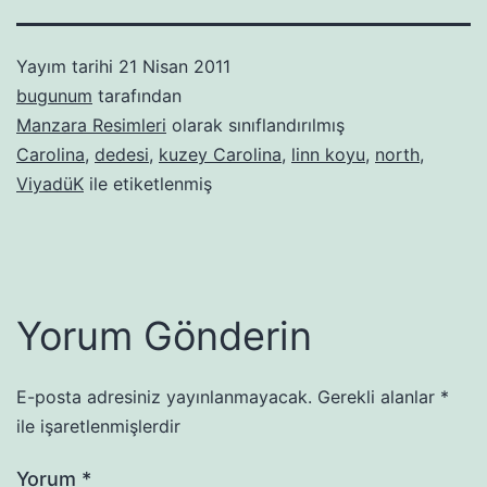
Yayım tarihi
21 Nisan 2011
bugunum
tarafından
Manzara Resimleri
olarak sınıflandırılmış
Carolina
,
dedesi
,
kuzey Carolina
,
linn koyu
,
north
,
ViyadüK
ile etiketlenmiş
Yorum Gönderin
E-posta adresiniz yayınlanmayacak.
Gerekli alanlar
*
ile işaretlenmişlerdir
Yorum
*