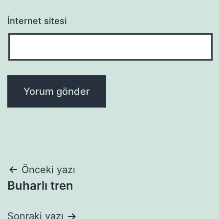
İnternet sitesi
Yazı
Önceki yazı
Buharlı tren
gezinmesi
Sonraki yazı