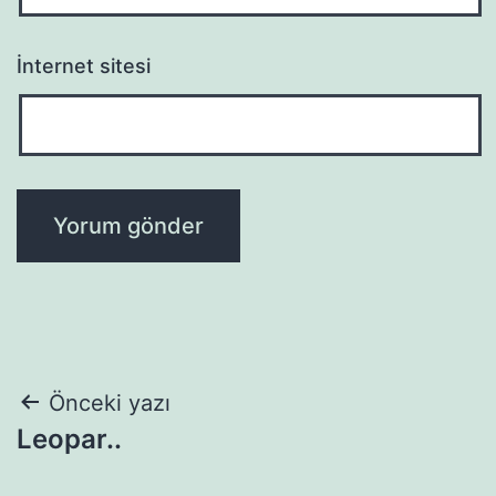
İnternet sitesi
Yazı
Önceki yazı
Leopar..
gezinmesi