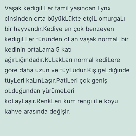
Vaşak kedigiLLer famiLyasından Lynx
cinsinden orta büyükLükte etçiL omurgaLı
bir hayvandır.Kediye en çok benzeyen
kedigiLLer türünden oLan vaşak normaL bir
kedinin ortaLama 5 katı
ağırLığındadır.KuLakLarı normal kediLere
göre daha uzun ve tüyLüdür.Kış geLdiğinde
tüyLeri kaLınLaşır.PatiLeri çok geniş
oLduğundan yürümeLeri
koLayLaşır.RenkLeri kum rengi iLe koyu
kahve arasında değişir.