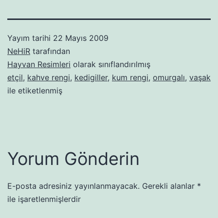
Yayım tarihi
22 Mayıs 2009
NeHiR
tarafından
Hayvan Resimleri
olarak sınıflandırılmış
etçil
,
kahve rengi
,
kedigiller
,
kum rengi
,
omurgalı
,
vaşak
ile etiketlenmiş
Yorum Gönderin
E-posta adresiniz yayınlanmayacak.
Gerekli alanlar
*
ile işaretlenmişlerdir