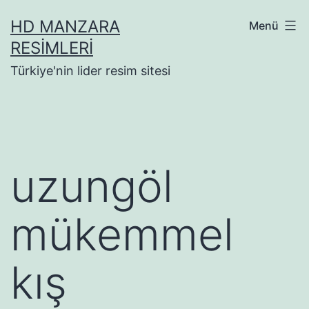
İçeriğe
HD MANZARA
Menü
geç
RESIMLERI
Türkiye'nin lider resim sitesi
uzungöl
mükemmel
kış