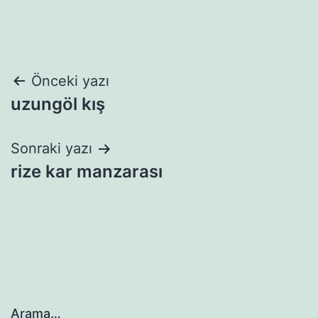
Yazı
Önceki yazı
uzungöl kış
gezinmesi
Sonraki yazı
rize kar manzarası
Arama…