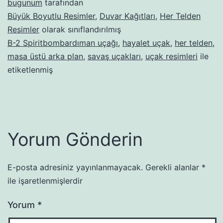
bugunum
tarafından
Büyük Boyutlu Resimler
,
Duvar Kağıtları
,
Her Telden
Resimler
olarak sınıflandırılmış
B-2 Spiritbombardıman uçağı
,
hayalet uçak
,
her telden
,
masa üstü arka plan
,
savaş uçakları
,
uçak resimleri
ile
etiketlenmiş
Yorum Gönderin
E-posta adresiniz yayınlanmayacak.
Gerekli alanlar
*
ile işaretlenmişlerdir
Yorum
*