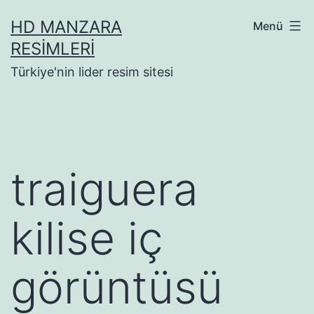
İçeriğe
HD MANZARA
Menü
geç
RESIMLERI
Türkiye'nin lider resim sitesi
traiguera
kilise iç
görüntüsü