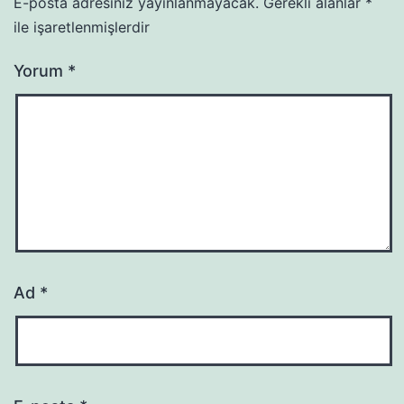
E-posta adresiniz yayınlanmayacak.
Gerekli alanlar
*
ile işaretlenmişlerdir
Yorum
*
Ad
*