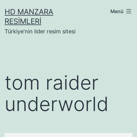
İçeriğe
HD MANZARA
Menü
geç
RESIMLERI
Türkiye'nin lider resim sitesi
tom raider
underworld