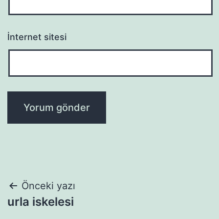
İnternet sitesi
Yazı
Önceki yazı
urla iskelesi
gezinmesi