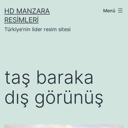
İçeriğe
HD MANZARA
Menü
geç
RESIMLERI
Türkiye'nin lider resim sitesi
taş baraka
dış görünüş