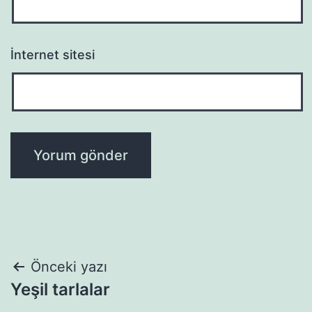
İnternet sitesi
Yazı
Önceki yazı
Yeşil tarlalar
gezinmesi