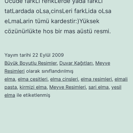
Ücüde farkLi renkLerde yada farkLi
tatLardada oLsa,cinsLeri farkLida oLsa
eLmaLarin tümü kardestir:)Yüksek
cözünürlükte hos bir mas aüstü resmi.
Yayım tarihi
22 Eylül 2009
Büyük Boyutlu Resimler
,
Duvar Kağıtları
,
Meyve
Resimleri
olarak sınıflandırılmış
elma
,
elma cesitleri
,
elma cinsleri
,
elma resimleri
,
elmali
pasta
,
kirmizi elma
,
Meyve Resimleri
,
sari elma
,
yesil
elma
ile etiketlenmiş