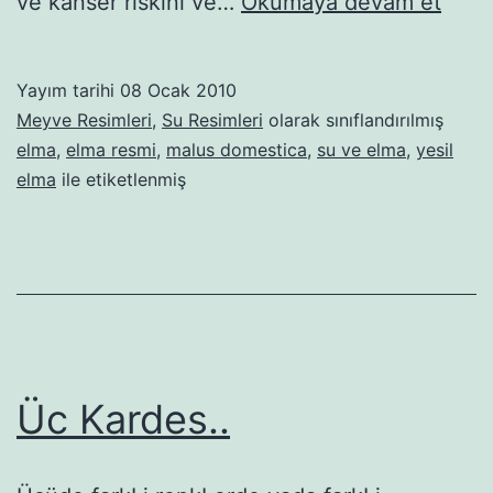
Yeşil
ve kanser riskini ve…
Okumaya devam et
elma
Yayım tarihi
08 Ocak 2010
Meyve Resimleri
,
Su Resimleri
olarak sınıflandırılmış
elma
,
elma resmi
,
malus domestica
,
su ve elma
,
yesil
elma
ile etiketlenmiş
Üc Kardes..