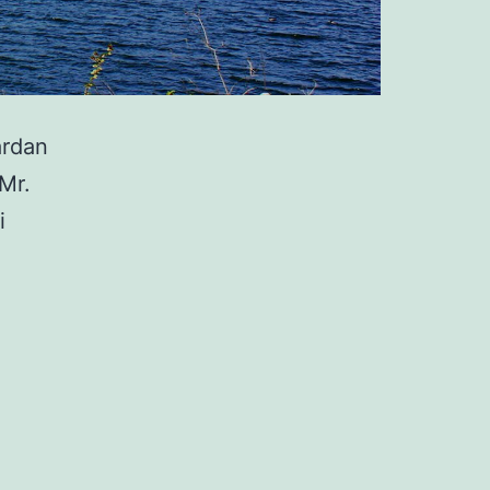
ardan
 Mr.
i