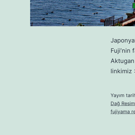
Japonya
Fuji’nin
Aktugan F
linkimiz
Yayım tari
Dağ Resiml
fujiyama r