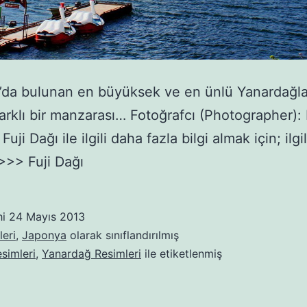
’da bulunan en büyüksek ve en ünlü Yanardağl
 farklı bir manzarası… Fotoğrafcı (Photographer):
uji Dağı ile ilgili daha fazla bilgi almak için; ilgil
 >>> Fuji Dağı
hi
24 Mayıs 2013
eri
,
Japonya
olarak sınıflandırılmış
esimleri
,
Yanardağ Resimleri
ile etiketlenmiş