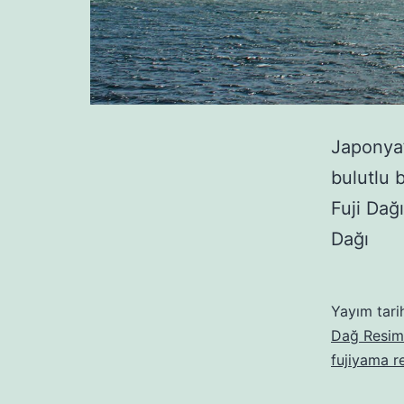
Japonya’
bulutlu 
Fuji Dağı
Dağı
Yayım tari
Dağ Resiml
fujiyama r