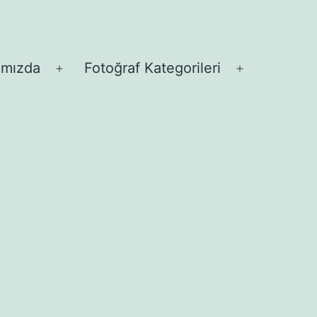
ımızda
Fotoğraf Kategorileri
Menüyü
Menüyü
aç
aç