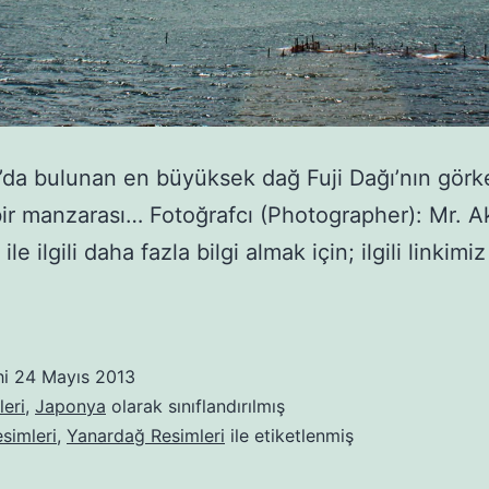
da bulunan en büyüksek dağ Fuji Dağı’nın görk
bir manzarası… Fotoğrafcı (Photographer): Mr. 
 ile ilgili daha fazla bilgi almak için; ilgili linkimi
hi
24 Mayıs 2013
eri
,
Japonya
olarak sınıflandırılmış
esimleri
,
Yanardağ Resimleri
ile etiketlenmiş