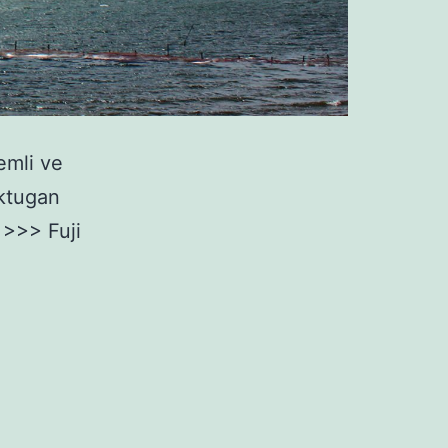
emli ve
Aktugan
z >>> Fuji