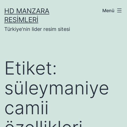
İçeriğe
HD MANZARA
Menü
geç
RESIMLERI
Türkiye'nin lider resim sitesi
Etiket:
süleymaniye
camii