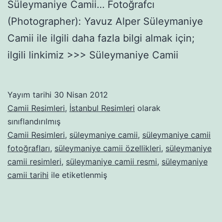
Süleymaniye Camii… Fotoğrafcı
(Photographer): Yavuz Alper Süleymaniye
Camii ile ilgili daha fazla bilgi almak için;
ilgili linkimiz >>> Süleymaniye Camii
Yayım tarihi
30 Nisan 2012
Camii Resimleri
,
İstanbul Resimleri
olarak
sınıflandırılmış
Camii Resimleri
,
süleymaniye camii
,
süleymaniye camii
fotoğrafları
,
süleymaniye camii özellikleri
,
süleymaniye
camii resimleri
,
süleymaniye camii resmi
,
süleymaniye
camii tarihi
ile etiketlenmiş