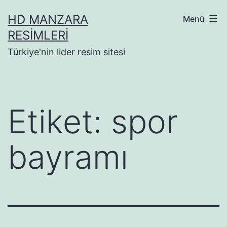
İçeriğe
HD MANZARA
Menü
geç
RESIMLERI
Türkiye'nin lider resim sitesi
Etiket:
spor
bayramı