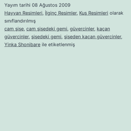
Yayım tarihi
08 Ağustos 2009
Hayvan Resimleri
,
İlginç Resimler
,
Kuş Resimleri
olarak
sınıflandırılmış
cam şişe
,
cam şişedeki gemi
,
güvercinler
,
kaçan
güvercinler
,
şişedeki gemi
,
şişeden kaçan güvercinler
,
Yinka Shonibare
ile etiketlenmiş