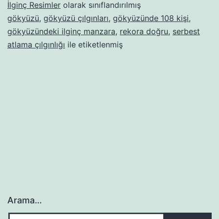
İlginç Resimler
olarak sınıflandırılmış
gökyüzü
,
gökyüzü çılgınları
,
gökyüzünde 108 kişi
,
gökyüzündeki ilginç manzara
,
rekora doğru
,
serbest
atlama çılgınlığı
ile etiketlenmiş
Arama…