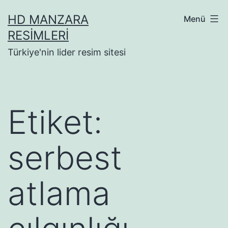
İçeriğe
HD MANZARA
Menü
geç
RESIMLERI
Türkiye'nin lider resim sitesi
Etiket:
serbest
atlama