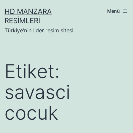
İçeriğe
HD MANZARA
Menü
geç
RESIMLERI
Türkiye'nin lider resim sitesi
Etiket:
savasci
cocuk