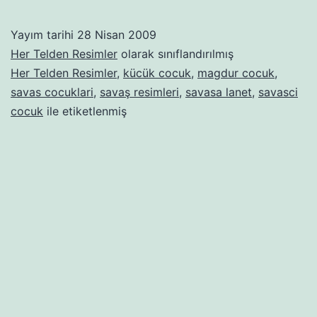
Yayım tarihi
28 Nisan 2009
Her Telden Resimler
olarak sınıflandırılmış
Her Telden Resimler
,
kücük cocuk
,
magdur cocuk
,
savas cocuklari
,
savaş resimleri
,
savasa lanet
,
savasci
cocuk
ile etiketlenmiş