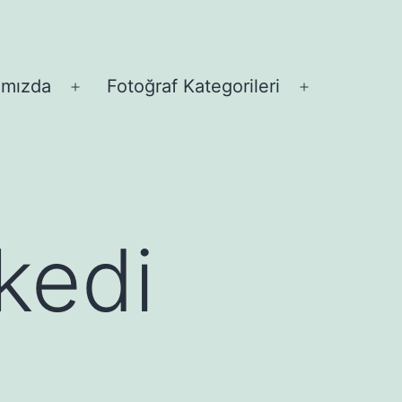
ımızda
Fotoğraf Kategorileri
Menüyü
Menüyü
aç
aç
kedi