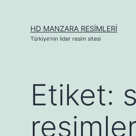
İçeriğe
geç
HD MANZARA RESIMLERI
Türkiye'nin lider resim sitesi
Etiket:
resimler