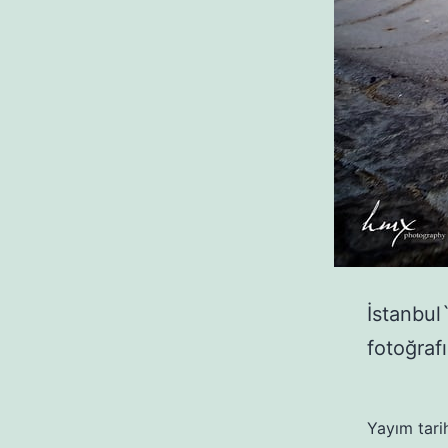
İstanbul
fotoğraf
Yayım tari