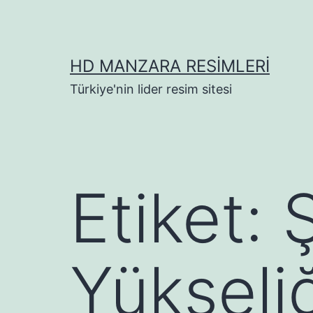
İçeriğe
geç
HD MANZARA RESIMLERI
Türkiye'nin lider resim sitesi
Etiket:
Yükseli