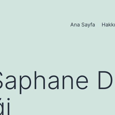
Ana Sayfa
Hakk
Şaphane D
ği