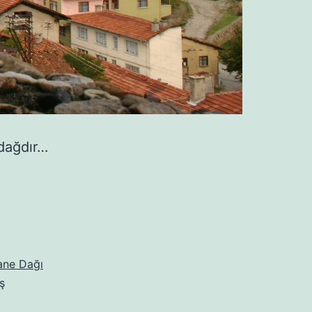
 dağdır…
ane Dağı
ş