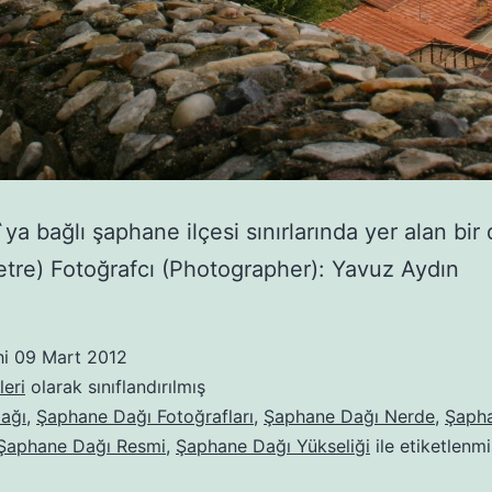
ya bağlı şaphane ilçesi sınırlarında yer alan bir
tre) Fotoğrafcı (Photographer): Yavuz Aydın
hi
09 Mart 2012
eri
olarak sınıflandırılmış
ağı
,
Şaphane Dağı Fotoğrafları
,
Şaphane Dağı Nerde
,
Şaph
Şaphane Dağı Resmi
,
Şaphane Dağı Yükseliği
ile etiketlenmi