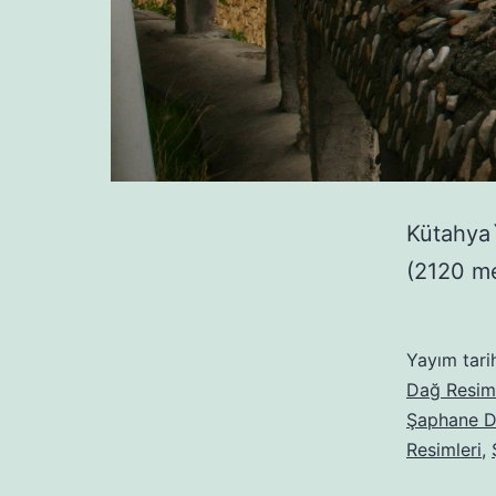
Kütahya`
(2120 me
Yayım tari
Dağ Resiml
Şaphane D
Resimleri
,