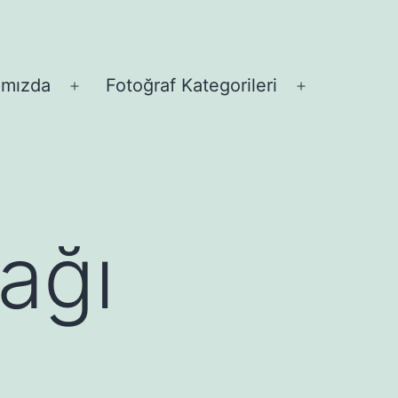
ımızda
Fotoğraf Kategorileri
Menüyü
Menüyü
aç
aç
ağı