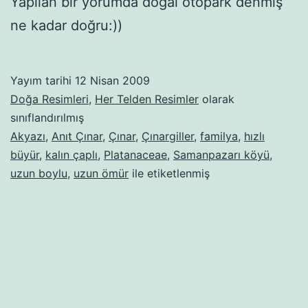
Yapılan bir yorumda doğal otopark denmiş
ne kadar doğru:))
Yayım tarihi
12 Nisan 2009
Doğa Resimleri
,
Her Telden Resimler
olarak
sınıflandırılmış
Akyazı
,
Anıt Çınar
,
Çınar
,
Çınargiller
,
familya
,
hızlı
büyür
,
kalın çaplı
,
Platanaceae
,
Samanpazarı köyü
,
uzun boylu
,
uzun ömür
ile etiketlenmiş