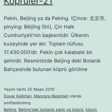
Köprüler-21
Pekin, Beijing ya da Peking. (Çince: 北京市,
pinying: Běijīng Shì), Çin Halk
Cumhuriyeti’nin başkentidir. Ülkenin
kuzeyinde yer alır. Toplam nüfusu
17.430.000’dir. Pekin çok kalabalık bir
şehirdir. Resmimizde Beijing deki Botanik
Bahçesinde bulunan köprü görülme
Yayım tarihi
25 Nisan 2010
Duvar Kağıtları
,
Manzara Resimleri
olarak
sınıflandırılmış
Beijing
,
Beijing'teki botanık parkı ve köprü
,
köprü
,