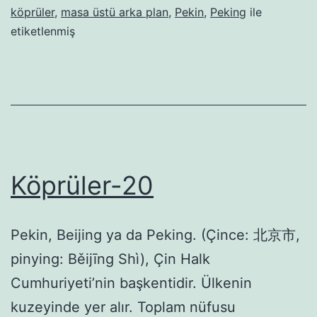
köprüler
,
masa üstü arka plan
,
Pekin
,
Peking
ile
etiketlenmiş
Köprüler-20
Pekin, Beijing ya da Peking. (Çince: 北京市,
pinying: Běijīng Shì), Çin Halk
Cumhuriyeti’nin başkentidir. Ülkenin
kuzeyinde yer alır. Toplam nüfusu