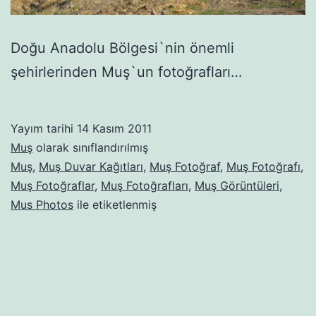
Doğu Anadolu Bölgesi`nin önemli
şehirlerinden Muş`un fotoğrafları…
Yayım tarihi
14 Kasım 2011
Muş
olarak sınıflandırılmış
Muş
,
Muş Duvar Kağıtları
,
Muş Fotoğraf
,
Muş Fotoğrafı
,
Muş Fotoğraflar
,
Muş Fotoğrafları
,
Muş Görüntüleri
,
Mus Photos
ile etiketlenmiş