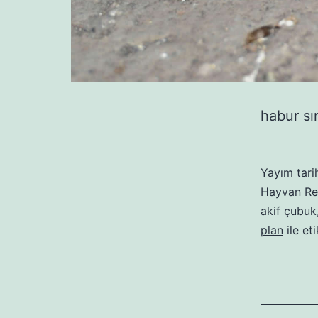
habur sı
Yayım tari
Hayvan Re
akif çubuk
plan
ile et