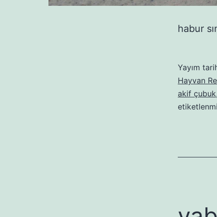
habur sı
Yayım tari
Hayvan Re
akif çubuk
etiketlenm
yab