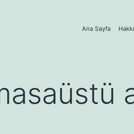
Ana Sayfa
Hakk
masaüstü 