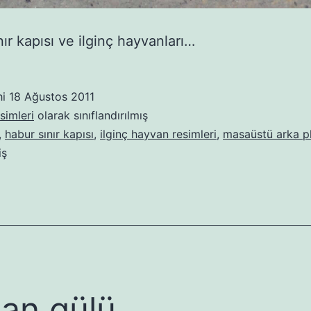
nır kapısı ve ilginç hayvanları…
hi
18 Ağustos 2011
simleri
olarak sınıflandırılmış
,
habur sınır kapısı
,
ilginç hayvan resimleri
,
masaüstü arka p
iş
an gülü