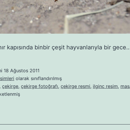
nır kapısında binbir çeşit hayvanlarıyla bir gece
hi
18 Ağustos 2011
simleri
olarak sınıflandırılmış
,
çekirge
,
çekirge fotoğrafı
,
çekirge resmi
,
ilginc resim
,
mas
iketlenmiş