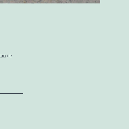
lan
ile