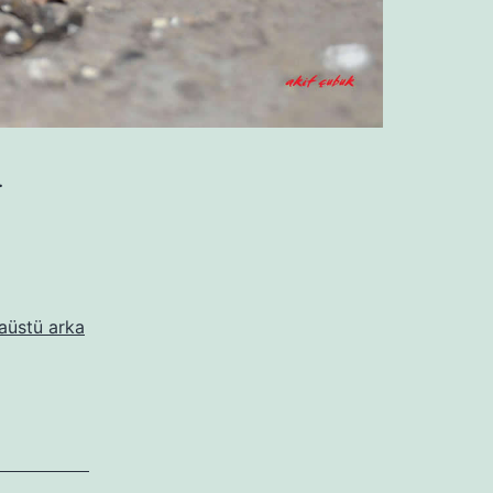
…
aüstü arka