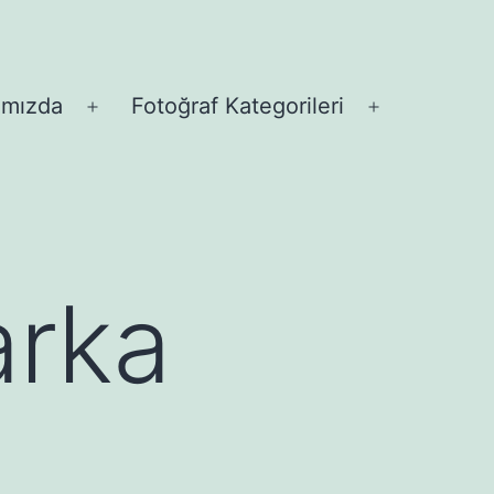
ımızda
Fotoğraf Kategorileri
Menüyü
Menüyü
aç
aç
arka