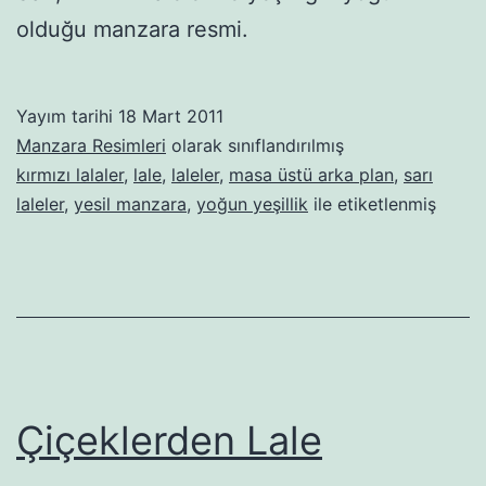
olduğu manzara resmi.
Yayım tarihi
18 Mart 2011
Manzara Resimleri
olarak sınıflandırılmış
kırmızı lalaler
,
lale
,
laleler
,
masa üstü arka plan
,
sarı
laleler
,
yesil manzara
,
yoğun yeşillik
ile etiketlenmiş
Çiçeklerden Lale