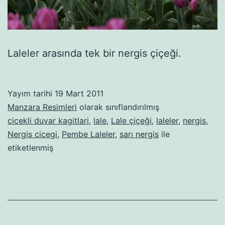
Laleler arasında tek bir nergis çiçeği.
Yayım tarihi
19 Mart 2011
Manzara Resimleri
olarak sınıflandırılmış
cicekli duvar kagitlari
,
lale
,
Lale çiçeği
,
laleler
,
nergis
,
Nergis cicegi
,
Pembe Laleler
,
sarı nergis
ile
etiketlenmiş