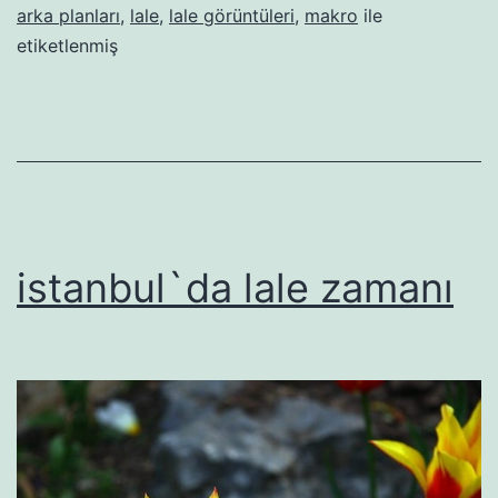
arka planları
,
lale
,
lale görüntüleri
,
makro
ile
etiketlenmiş
istanbul`da lale zamanı