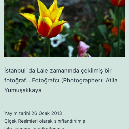
İstanbul`da Lale zamanında çekilmiş bir
fotoğraf… Fotoğrafcı (Photographer): Atila
Yumuşakkaya
Yayım tarihi
26 Ocak 2013
Çiçek Resimleri
olarak sınıflandırılmış
lale
,
zamanı
ile etiketlenmiş