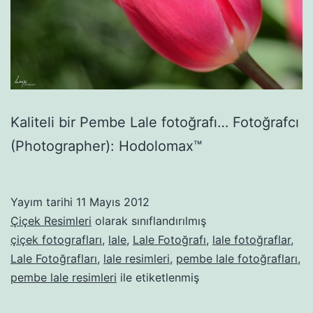
Kaliteli bir Pembe Lale fotoğrafı… Fotoğrafcı
(Photographer): Hodolomax™
Yayım tarihi
11 Mayıs 2012
Çiçek Resimleri
olarak sınıflandırılmış
çiçek fotografları
,
lale
,
Lale Fotoğrafı
,
lale fotoğraflar
,
Lale Fotoğrafları
,
lale resimleri
,
pembe lale fotoğrafları
,
pembe lale resimleri
ile etiketlenmiş