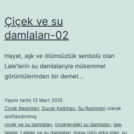
Çiçek ve su
damlaları-02
Hayat, aşk ve ölümsüzlük senbolü olan
Lale’lerin su damlalarıyla mükemmel
görüntülerinden bir demet…
Yayım tarihi
13 Mart 2010
Çiçek Resimleri
,
Duvar Kağıtları
,
Su Resimleri
olarak
sınıflandırılmış
çiçek ve su damlaları
,
çiçeklerdeki su damlaları
,
lale
,
laleler
,
Laleler ve su damlaları
,
masa üstü arka plan
,
su