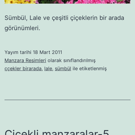
Sümbül, Lale ve çeşitli çiçeklerin bir arada
görünümleri.
Yayım tarihi
18 Mart 2011
Manzara Resimleri
olarak sınıflandırılmış
ççekler birarada
,
lale
,
sümbül
ile etiketlenmiş
Çiçekli manzaralar-5