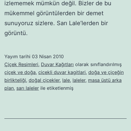
izlememek mümkün değil. Bizler de bu
mükemmel görüntülerden bir demet
sunuyoruz sizlere. Sarı Lale’lerden bir
görüntü.
Yayım tarihi
03 Nisan 2010
Çiçek Resimleri
,
Duvar Kağıtları
olarak sınıflandırılmış
çiçek ve doğa
,
cicekli duvar kagitlari
,
doğa ve çiçeğin
birlikteliği
,
doğal çiçekler
,
lale
,
laleler
,
masa üstü arka
plan
,
sarı laleler
ile etiketlenmiş