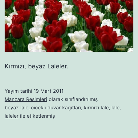
Kırmızı, beyaz Laleler.
Yayım tarihi
19 Mart 2011
Manzara Resimleri
olarak sınıflandırılmış
beyaz lale
,
cicekli duvar kagitlari
,
kırmızı lale
,
lale
,
laleler
ile etiketlenmiş