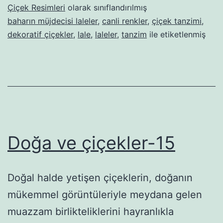
Çiçek Resimleri
olarak sınıflandırılmış
baharın müjdecisi laleler
,
canli renkler
,
çiçek tanzimi
,
dekoratif çiçekler
,
lale
,
laleler
,
tanzim
ile etiketlenmiş
Doğa ve çiçekler-15
Doğal halde yetişen çiçeklerin, doğanın
mükemmel görüntüleriyle meydana gelen
muazzam birlikteliklerini hayranlıkla