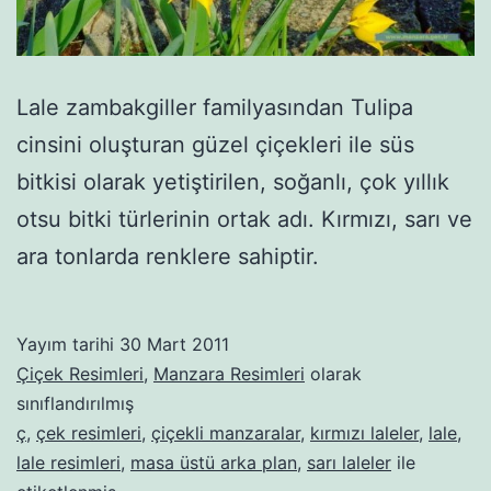
Lale zambakgiller familyasından Tulipa
cinsini oluşturan güzel çiçekleri ile süs
bitkisi olarak yetiştirilen, soğanlı, çok yıllık
otsu bitki türlerinin ortak adı. Kırmızı, sarı ve
ara tonlarda renklere sahiptir.
Yayım tarihi
30 Mart 2011
Çiçek Resimleri
,
Manzara Resimleri
olarak
sınıflandırılmış
ç
,
çek resimleri
,
çiçekli manzaralar
,
kırmızı laleler
,
lale
,
lale resimleri
,
masa üstü arka plan
,
sarı laleler
ile