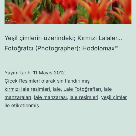
Yeşil çimlerin üzerindeki; Kırmızı Lalaler…
Fotoğrafcı (Photographer): Hodolomax™
Yayım tarihi
11 Mayıs 2012
Çiçek Resimleri
olarak sınıflandırılmış
kırmızı lale resimleri
,
lale
,
Lale Fotoğrafları
,
lale
manzaraları
,
lale manzarası
,
lale resimleri
,
yeşil çimler
ile etiketlenmiş