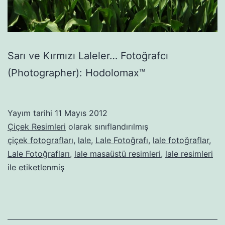
Sarı ve Kırmızı Laleler… Fotoğrafcı
(Photographer): Hodolomax™
Yayım tarihi
11 Mayıs 2012
Çiçek Resimleri
olarak sınıflandırılmış
çiçek fotografları
,
lale
,
Lale Fotoğrafı
,
lale fotoğraflar
,
Lale Fotoğrafları
,
lale masaüstü resimleri
,
lale resimleri
ile etiketlenmiş