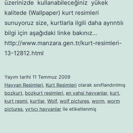
üzerinizde kullanabileceğiniz yükek
kalitede (Wallpaper) kurt resimleri
sunuyoruz size, kurtlarla ilgili daha ayrıntılı
bilgi için aşağıdaki linke bakınız…
http://www.manzara.gen.tr/kurt-resimleri-
13-12812.html
Yayım tarihi
11 Temmuz 2009
Hayvan Resimleri
,
Kurt Resimleri
olarak sınıflandırılmış
bozkurt
,
bozkurt resimleri
,
en vahşi hayvanlar
,
kurt
,
kurt resmi
,
kurtlar
,
Wolf
,
wolf pictures
,
worm
,
worm
pictures
,
yırtıcı hayvanlar
ile etiketlenmiş