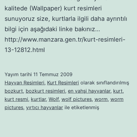
kalitede (Wallpaper) kurt resimleri
sunuyoruz size, kurtlarla ilgili daha ayrıntılı
bilgi için aşağıdaki linke bakınız…
http://www.manzara.gen.tr/kurt-resimleri-
13-12812.html
Yayım tarihi
11 Temmuz 2009
Hayvan Resimleri
,
Kurt Resimleri
olarak sınıflandırılmış
bozkurt
,
bozkurt resimleri
,
en vahşi hayvanlar
,
kurt
,
kurt resmi
,
kurtlar
,
Wolf
,
wolf pictures
,
worm
,
worm
pictures
,
yırtıcı hayvanlar
ile etiketlenmiş