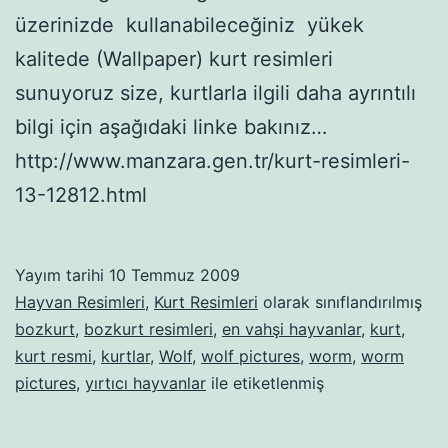
üzerinizde kullanabileceğiniz yükek
kalitede (Wallpaper) kurt resimleri
sunuyoruz size, kurtlarla ilgili daha ayrıntılı
bilgi için aşağıdaki linke bakınız…
http://www.manzara.gen.tr/kurt-resimleri-
13-12812.html
Yayım tarihi
10 Temmuz 2009
Hayvan Resimleri
,
Kurt Resimleri
olarak sınıflandırılmış
bozkurt
,
bozkurt resimleri
,
en vahşi hayvanlar
,
kurt
,
kurt resmi
,
kurtlar
,
Wolf
,
wolf pictures
,
worm
,
worm
pictures
,
yırtıcı hayvanlar
ile etiketlenmiş