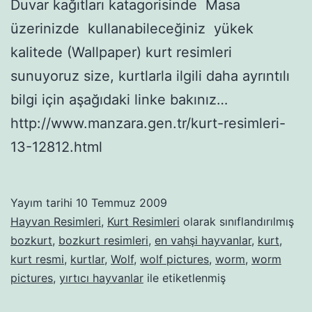
Duvar kağıtları katagorisinde Masa
üzerinizde kullanabileceğiniz yükek
kalitede (Wallpaper) kurt resimleri
sunuyoruz size, kurtlarla ilgili daha ayrıntılı
bilgi için aşağıdaki linke bakınız…
http://www.manzara.gen.tr/kurt-resimleri-
13-12812.html
Yayım tarihi
10 Temmuz 2009
Hayvan Resimleri
,
Kurt Resimleri
olarak sınıflandırılmış
bozkurt
,
bozkurt resimleri
,
en vahşi hayvanlar
,
kurt
,
kurt resmi
,
kurtlar
,
Wolf
,
wolf pictures
,
worm
,
worm
pictures
,
yırtıcı hayvanlar
ile etiketlenmiş