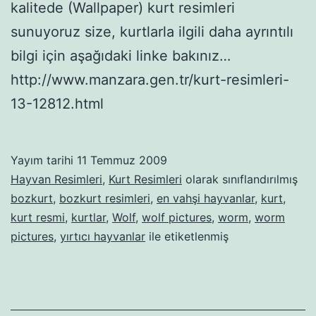
kalitede (Wallpaper) kurt resimleri
sunuyoruz size, kurtlarla ilgili daha ayrıntılı
bilgi için aşağıdaki linke bakınız…
http://www.manzara.gen.tr/kurt-resimleri-
13-12812.html
Yayım tarihi
11 Temmuz 2009
Hayvan Resimleri
,
Kurt Resimleri
olarak sınıflandırılmış
bozkurt
,
bozkurt resimleri
,
en vahşi hayvanlar
,
kurt
,
kurt resmi
,
kurtlar
,
Wolf
,
wolf pictures
,
worm
,
worm
pictures
,
yırtıcı hayvanlar
ile etiketlenmiş