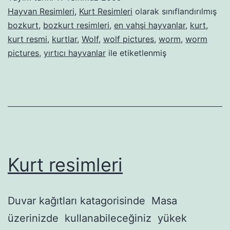
Hayvan Resimleri
,
Kurt Resimleri
olarak sınıflandırılmış
bozkurt
,
bozkurt resimleri
,
en vahşi hayvanlar
,
kurt
,
kurt resmi
,
kurtlar
,
Wolf
,
wolf pictures
,
worm
,
worm
pictures
,
yırtıcı hayvanlar
ile etiketlenmiş
Kurt resimleri
Duvar kağıtları katagorisinde Masa
üzerinizde kullanabileceğiniz yükek