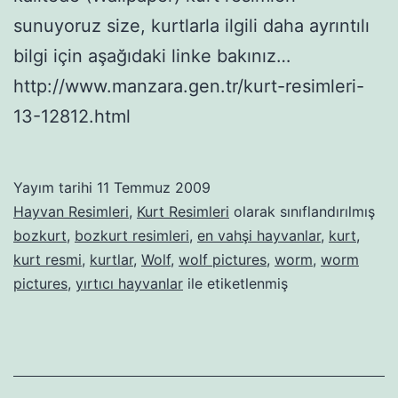
sunuyoruz size, kurtlarla ilgili daha ayrıntılı
bilgi için aşağıdaki linke bakınız…
http://www.manzara.gen.tr/kurt-resimleri-
13-12812.html
Yayım tarihi
11 Temmuz 2009
Hayvan Resimleri
,
Kurt Resimleri
olarak sınıflandırılmış
bozkurt
,
bozkurt resimleri
,
en vahşi hayvanlar
,
kurt
,
kurt resmi
,
kurtlar
,
Wolf
,
wolf pictures
,
worm
,
worm
pictures
,
yırtıcı hayvanlar
ile etiketlenmiş