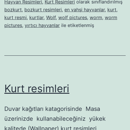
Hayvan Resimleri
,
Kurt Resimleri
olarak sınıflandırılmış
bozkurt
,
bozkurt resimleri
,
en vahşi hayvanlar
,
kurt
,
kurt resmi
,
kurtlar
,
Wolf
,
wolf pictures
,
worm
,
worm
pictures
,
yırtıcı hayvanlar
ile etiketlenmiş
Kurt resimleri
Duvar kağıtları katagorisinde Masa
üzerinizde kullanabileceğiniz yükek
kalitede (Wallpaper) kurt resimleri