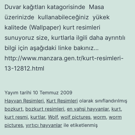
Duvar kağıtları katagorisinde Masa
üzerinizde kullanabileceğiniz yükek
kalitede (Wallpaper) kurt resimleri
sunuyoruz size, kurtlarla ilgili daha ayrıntılı
bilgi için aşağıdaki linke bakınız…
http://www.manzara.gen.tr/kurt-resimleri-
13-12812.html
Yayım tarihi
10 Temmuz 2009
Hayvan Resimleri
,
Kurt Resimleri
olarak sınıflandırılmış
bozkurt
,
bozkurt resimleri
,
en vahşi hayvanlar
,
kurt
,
kurt resmi
,
kurtlar
,
Wolf
,
wolf pictures
,
worm
,
worm
pictures
,
yırtıcı hayvanlar
ile etiketlenmiş