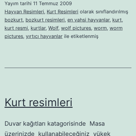
Yayım tarihi
11 Temmuz 2009
Hayvan Resimleri
,
Kurt Resimleri
olarak sınıflandırılmış
bozkurt
,
bozkurt resimleri
,
en vahşi hayvanlar
,
kurt
,
kurt resmi
,
kurtlar
,
Wolf
,
wolf pictures
,
worm
,
worm
pictures
,
yırtıcı hayvanlar
ile etiketlenmiş
Kurt resimleri
Duvar kağıtları katagorisinde Masa
üzerinizde kullanabileceğiniz yükek