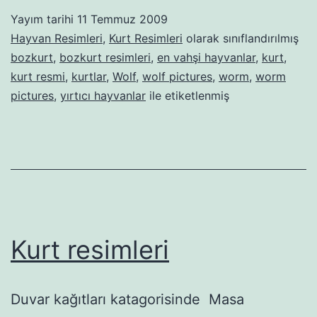
Yayım tarihi
11 Temmuz 2009
Hayvan Resimleri
,
Kurt Resimleri
olarak sınıflandırılmış
bozkurt
,
bozkurt resimleri
,
en vahşi hayvanlar
,
kurt
,
kurt resmi
,
kurtlar
,
Wolf
,
wolf pictures
,
worm
,
worm
pictures
,
yırtıcı hayvanlar
ile etiketlenmiş
Kurt resimleri
Duvar kağıtları katagorisinde Masa