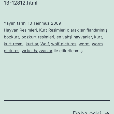
13-12812.html
Yayım tarihi
10 Temmuz 2009
Hayvan Resimleri
,
Kurt Resimleri
olarak sınıflandırılmış
bozkurt
,
bozkurt resimleri
,
en vahşi hayvanlar
,
kurt
,
kurt resmi
,
kurtlar
,
Wolf
,
wolf pictures
,
worm
,
worm
pictures
,
yırtıcı hayvanlar
ile etiketlenmiş
Daha eski