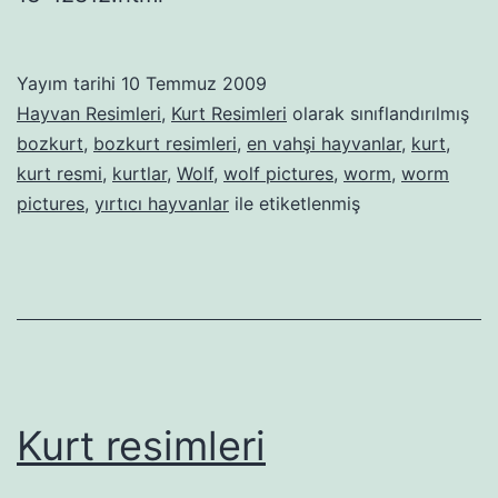
Yayım tarihi
10 Temmuz 2009
Hayvan Resimleri
,
Kurt Resimleri
olarak sınıflandırılmış
bozkurt
,
bozkurt resimleri
,
en vahşi hayvanlar
,
kurt
,
kurt resmi
,
kurtlar
,
Wolf
,
wolf pictures
,
worm
,
worm
pictures
,
yırtıcı hayvanlar
ile etiketlenmiş
Kurt resimleri