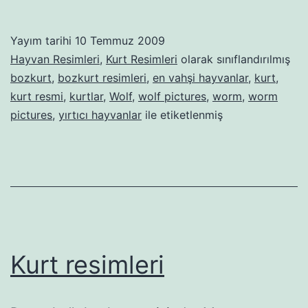
Yayım tarihi
10 Temmuz 2009
Hayvan Resimleri
,
Kurt Resimleri
olarak sınıflandırılmış
bozkurt
,
bozkurt resimleri
,
en vahşi hayvanlar
,
kurt
,
kurt resmi
,
kurtlar
,
Wolf
,
wolf pictures
,
worm
,
worm
pictures
,
yırtıcı hayvanlar
ile etiketlenmiş
Kurt resimleri