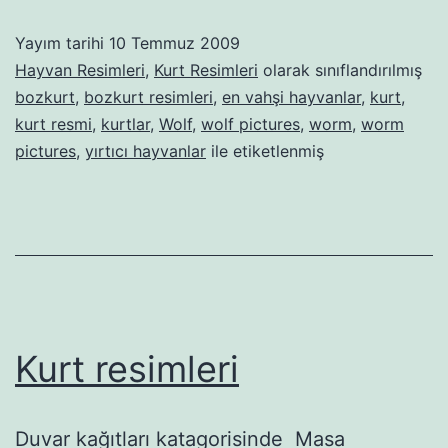
Yayım tarihi
10 Temmuz 2009
Hayvan Resimleri
,
Kurt Resimleri
olarak sınıflandırılmış
bozkurt
,
bozkurt resimleri
,
en vahşi hayvanlar
,
kurt
,
kurt resmi
,
kurtlar
,
Wolf
,
wolf pictures
,
worm
,
worm
pictures
,
yırtıcı hayvanlar
ile etiketlenmiş
Kurt resimleri
Duvar kağıtları katagorisinde Masa