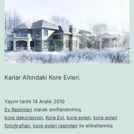
Karlar Altındaki Kore Evleri.
Yayım tarihi
14 Aralık 2010
Ev Resimleri
olarak sınıflandırılmış
kore dekorasyon
,
Kore Evi
,
kore evleri
,
kore evleri
fotoğrafları
,
kore evleri resimleri
ile etiketlenmiş