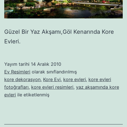
Güzel Bir Yaz Akşamı,Göl Kenarında Kore
Evleri.
Yayım tarihi
14 Aralık 2010
Ev Resimleri
olarak sınıflandırılmış
kore dekorasyon
,
Kore Evi
,
kore evleri
,
kore evleri
fotoğrafları
,
kore evleri resimleri
,
yaz akşamında kore
evleri
ile etiketlenmiş