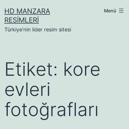
İçeriğe
HD MANZARA
Menü
geç
RESIMLERI
Türkiye'nin lider resim sitesi
Etiket:
kore
evleri
fotoğrafları