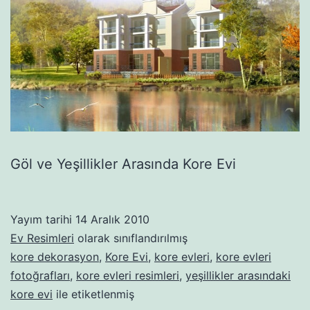
Göl ve Yeşillikler Arasında Kore Evi
Yayım tarihi
14 Aralık 2010
Ev Resimleri
olarak sınıflandırılmış
kore dekorasyon
,
Kore Evi
,
kore evleri
,
kore evleri
fotoğrafları
,
kore evleri resimleri
,
yeşillikler arasındaki
kore evi
ile etiketlenmiş