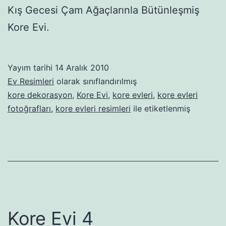
Kış Gecesi Çam Ağaçlarınla Bütünleşmiş
Kore Evi.
Yayım tarihi
14 Aralık 2010
Ev Resimleri
olarak sınıflandırılmış
kore dekorasyon
,
Kore Evi
,
kore evleri
,
kore evleri
fotoğrafları
,
kore evleri resimleri
ile etiketlenmiş
Kore Evi 4