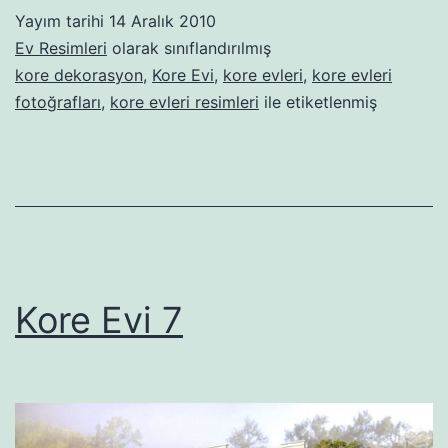
Yayım tarihi
14 Aralık 2010
Ev Resimleri
olarak sınıflandırılmış
kore dekorasyon
,
Kore Evi
,
kore evleri
,
kore evleri
fotoğrafları
,
kore evleri resimleri
ile etiketlenmiş
Kore Evi 7