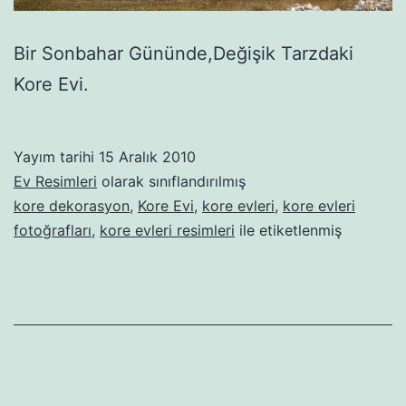
Bir Sonbahar Gününde,Değişik Tarzdaki
Kore Evi.
Yayım tarihi
15 Aralık 2010
Ev Resimleri
olarak sınıflandırılmış
kore dekorasyon
,
Kore Evi
,
kore evleri
,
kore evleri
fotoğrafları
,
kore evleri resimleri
ile etiketlenmiş