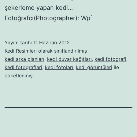
şekerleme yapan kedi…
Fotoğrafcı(Photographer): Wp`
Yayım tarihi
11 Haziran 2012
Kedi Resimleri
olarak sınıflandırılmış
kedi arka planları
,
kedi duvar kağıtları
,
kedi fotografi
,
kedi fotograflari
,
kedi fotoları
,
kedi görüntüleri
ile
etiketlenmiş