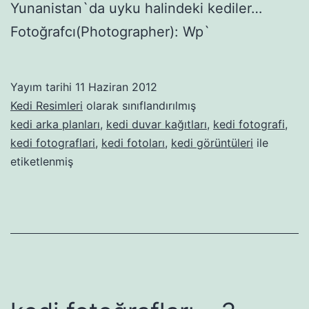
Yunanistan`da uyku halindeki kediler…
Fotoğrafcı(Photographer): Wp`
Yayım tarihi
11 Haziran 2012
Kedi Resimleri
olarak sınıflandırılmış
kedi arka planları
,
kedi duvar kağıtları
,
kedi fotografi
,
kedi fotograflari
,
kedi fotoları
,
kedi görüntüleri
ile
etiketlenmiş