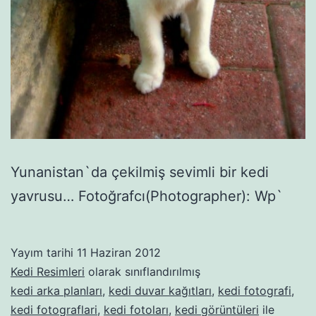
Yunanistan`da çekilmiş sevimli bir kedi
yavrusu… Fotoğrafcı(Photographer): Wp`
Yayım tarihi
11 Haziran 2012
Kedi Resimleri
olarak sınıflandırılmış
kedi arka planları
,
kedi duvar kağıtları
,
kedi fotografi
,
kedi fotograflari
,
kedi fotoları
,
kedi görüntüleri
ile