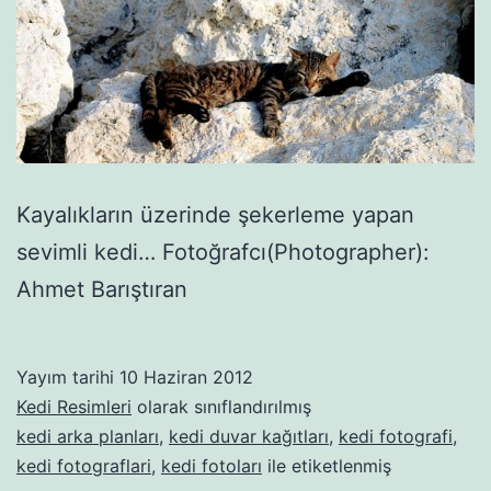
Kayalıkların üzerinde şekerleme yapan
sevimli kedi… Fotoğrafcı(Photographer):
Ahmet Barıştıran
Yayım tarihi
10 Haziran 2012
Kedi Resimleri
olarak sınıflandırılmış
kedi arka planları
,
kedi duvar kağıtları
,
kedi fotografi
,
kedi fotograflari
,
kedi fotoları
ile etiketlenmiş