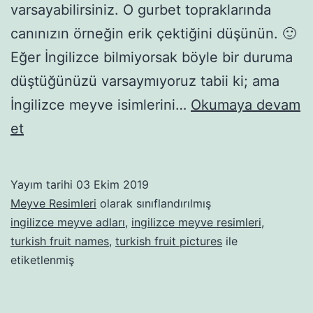
varsayabilirsiniz. O gurbet topraklarında
canınızın örneğin erik çektiğini düşünün. 🙂
Eğer İngilizce bilmiyorsak böyle bir duruma
düştüğünüzü varsaymıyoruz tabii ki; ama
İngilizce meyve isimlerini…
Okumaya devam
İngilizce
et
Meyve
İsimleri
Yayım tarihi
03 Ekim 2019
Meyve Resimleri
olarak sınıflandırılmış
ingilizce meyve adları
,
ingilizce meyve resimleri
,
turkish fruit names
,
turkish fruit pictures
ile
etiketlenmiş