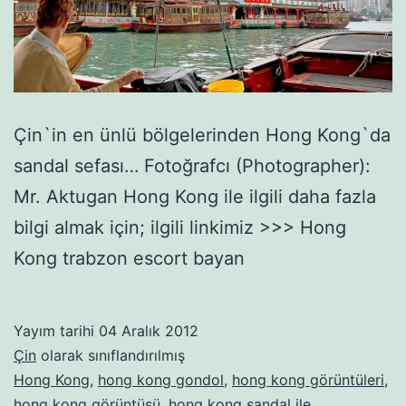
Çin`in en ünlü bölgelerinden Hong Kong`da
sandal sefası… Fotoğrafcı (Photographer):
Mr. Aktugan Hong Kong ile ilgili daha fazla
bilgi almak için; ilgili linkimiz >>> Hong
Kong trabzon escort bayan
Yayım tarihi
04 Aralık 2012
Çin
olarak sınıflandırılmış
Hong Kong
,
hong kong gondol
,
hong kong görüntüleri
,
hong kong görüntüsü
,
hong kong sandal
ile