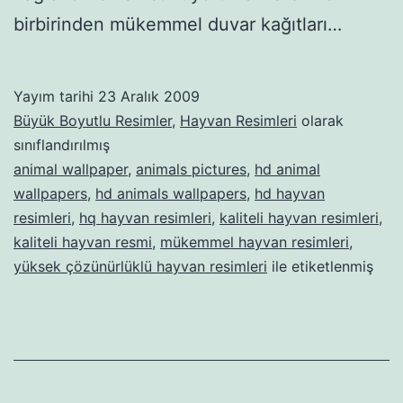
birbirinden mükemmel duvar kağıtları…
Yayım tarihi
23 Aralık 2009
Büyük Boyutlu Resimler
,
Hayvan Resimleri
olarak
sınıflandırılmış
animal wallpaper
,
animals pictures
,
hd animal
wallpapers
,
hd animals wallpapers
,
hd hayvan
resimleri
,
hq hayvan resimleri
,
kaliteli hayvan resimleri
,
kaliteli hayvan resmi
,
mükemmel hayvan resimleri
,
yüksek çözünürlüklü hayvan resimleri
ile etiketlenmiş