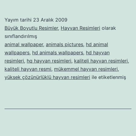
Yayım tarihi
23 Aralık 2009
Büyük Boyutlu Resimler
,
Hayvan Resimleri
olarak
sınıflandırılmış
animal wallpaper
,
animals pictures
,
hd animal
wallpapers
,
hd animals wallpapers
,
hd hayvan
resimleri
,
hq hayvan resimleri
,
kaliteli hayvan resimleri
,
kaliteli hayvan resmi
,
mükemmel hayvan resimleri
,
yüksek çözünürlüklü hayvan resimleri
ile etiketlenmiş