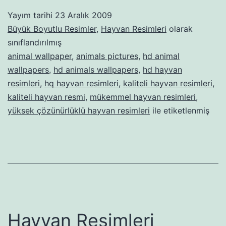
Yayım tarihi
23 Aralık 2009
Büyük Boyutlu Resimler
,
Hayvan Resimleri
olarak
sınıflandırılmış
animal wallpaper
,
animals pictures
,
hd animal
wallpapers
,
hd animals wallpapers
,
hd hayvan
resimleri
,
hq hayvan resimleri
,
kaliteli hayvan resimleri
,
kaliteli hayvan resmi
,
mükemmel hayvan resimleri
,
yüksek çözünürlüklü hayvan resimleri
ile etiketlenmiş
Hayvan Resimleri