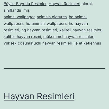
Büyük Boyutlu Resimler
,
Hayvan Resimleri
olarak
sınıflandırılmış
animal wallpaper
,
animals pictures
,
hd animal
wallpapers
,
hd animals wallpapers
,
hd hayvan
resimleri
,
hq hayvan resimleri
,
kaliteli hayvan resimleri
,
kaliteli hayvan resmi
,
mükemmel hayvan resimleri
,
yüksek çözünürlüklü hayvan resimleri
ile etiketlenmiş
Hayvan Resimleri