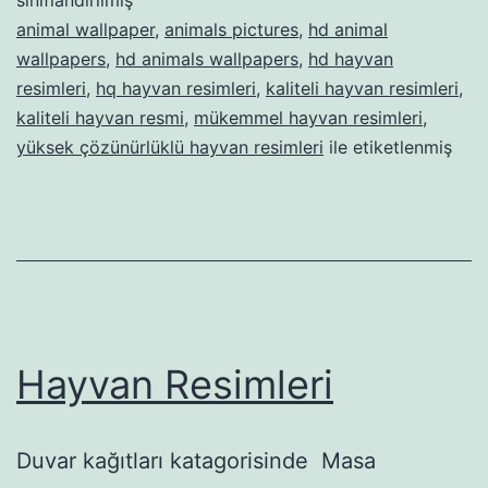
animal wallpaper
,
animals pictures
,
hd animal
wallpapers
,
hd animals wallpapers
,
hd hayvan
resimleri
,
hq hayvan resimleri
,
kaliteli hayvan resimleri
,
kaliteli hayvan resmi
,
mükemmel hayvan resimleri
,
yüksek çözünürlüklü hayvan resimleri
ile etiketlenmiş
Hayvan Resimleri
Duvar kağıtları katagorisinde Masa