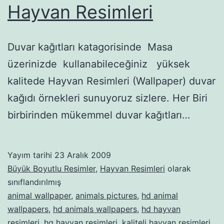
Hayvan Resimleri
Duvar kağıtları katagorisinde Masa
üzerinizde kullanabileceğiniz yüksek
kalitede Hayvan Resimleri (Wallpaper) duvar
kağıdı örnekleri sunuyoruz sizlere. Her Biri
birbirinden mükemmel duvar kağıtları…
Yayım tarihi
23 Aralık 2009
Büyük Boyutlu Resimler
,
Hayvan Resimleri
olarak
sınıflandırılmış
animal wallpaper
,
animals pictures
,
hd animal
wallpapers
,
hd animals wallpapers
,
hd hayvan
resimleri
,
hq hayvan resimleri
,
kaliteli hayvan resimleri
,