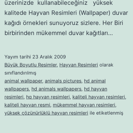
üzerinizde kullanabileceğiniz yüksek
kalitede Hayvan Resimleri (Wallpaper) duvar
kağıdı örnekleri sunuyoruz sizlere. Her Biri
birbirinden mükemmel duvar kağıtları…
Yayım tarihi
23 Aralık 2009
Büyük Boyutlu Resimler
,
Hayvan Resimleri
olarak
sınıflandırılmış
animal wallpaper
,
animals pictures
,
hd animal
wallpapers
,
hd animals wallpapers
,
hd hayvan
resimleri
,
hq hayvan resimleri
,
kaliteli hayvan resimleri
,
kaliteli hayvan resmi
,
mükemmel hayvan resimleri
,
yüksek çözünürlüklü hayvan resimleri
ile etiketlenmiş