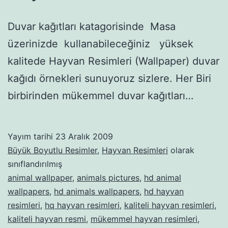
Duvar kağıtları katagorisinde Masa
üzerinizde kullanabileceğiniz yüksek
kalitede Hayvan Resimleri (Wallpaper) duvar
kağıdı örnekleri sunuyoruz sizlere. Her Biri
birbirinden mükemmel duvar kağıtları…
Yayım tarihi
23 Aralık 2009
Büyük Boyutlu Resimler
,
Hayvan Resimleri
olarak
sınıflandırılmış
animal wallpaper
,
animals pictures
,
hd animal
wallpapers
,
hd animals wallpapers
,
hd hayvan
resimleri
,
hq hayvan resimleri
,
kaliteli hayvan resimleri
,
kaliteli hayvan resmi
,
mükemmel hayvan resimleri
,