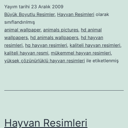
Yayım tarihi
23 Aralık 2009
Büyük Boyutlu Resimler
,
Hayvan Resimleri
olarak
sınıflandırılmış
animal wallpaper
,
animals pictures
,
hd animal
wallpapers
,
hd animals wallpapers
,
hd hayvan
resimleri
,
hq hayvan resimleri
,
kaliteli hayvan resimleri
,
kaliteli hayvan resmi
,
mükemmel hayvan resimleri
,
yüksek çözünürlüklü hayvan resimleri
ile etiketlenmiş
Hayvan Resimleri