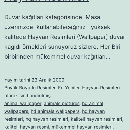
Duvar kağıtları katagorisinde Masa
üzerinizde kullanabileceğiniz yüksek
kalitede Hayvan Resimleri (Wallpaper) duvar
kağıdı örnekleri sunuyoruz sizlere. Her Biri
birbirinden mükemmel duvar kağıtları…
Yayım tarihi
23 Aralık 2009
Büyük Boyutlu Resimler
,
En Yeniler
,
Hayvan Resimleri
olarak sınıflandırılmış
animal wallpaper
,
animals pictures
,
hd animal
wallpapers
,
hd animals wallpapers
,
hd hayvan
resimleri
,
hq hayvan resimleri
,
kaliteli hayvan resimleri
,
kaliteli hayvan resmi
,
mükemmel hayvan resimleri
,