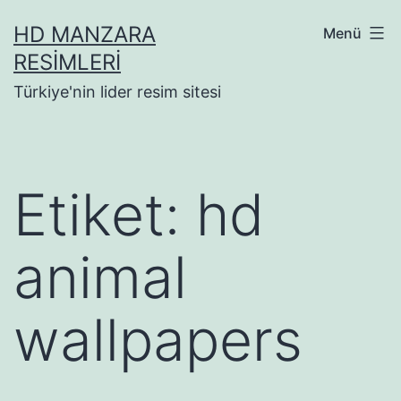
İçeriğe
HD MANZARA
Menü
geç
RESIMLERI
Türkiye'nin lider resim sitesi
Etiket:
hd
animal
wallpapers