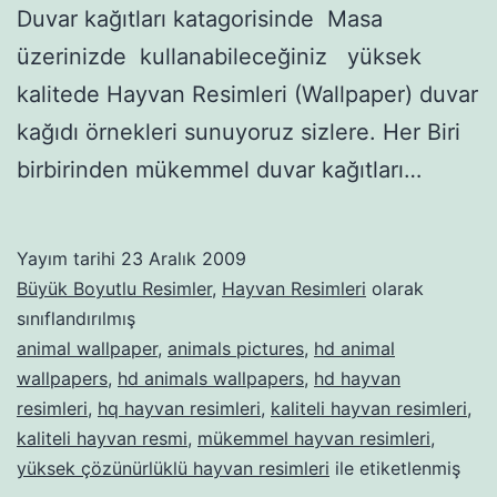
Duvar kağıtları katagorisinde Masa
üzerinizde kullanabileceğiniz yüksek
kalitede Hayvan Resimleri (Wallpaper) duvar
kağıdı örnekleri sunuyoruz sizlere. Her Biri
birbirinden mükemmel duvar kağıtları…
Yayım tarihi
23 Aralık 2009
Büyük Boyutlu Resimler
,
Hayvan Resimleri
olarak
sınıflandırılmış
animal wallpaper
,
animals pictures
,
hd animal
wallpapers
,
hd animals wallpapers
,
hd hayvan
resimleri
,
hq hayvan resimleri
,
kaliteli hayvan resimleri
,
kaliteli hayvan resmi
,
mükemmel hayvan resimleri
,
yüksek çözünürlüklü hayvan resimleri
ile etiketlenmiş