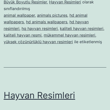
Büyük Boyutlu Resimler
,
Hayvan Resimleri
olarak
sınıflandırılmış
animal wallpaper
,
animals pictures
,
hd animal
wallpapers
,
hd animals wallpapers
,
hd hayvan
resimleri
,
hq hayvan resimleri
,
kaliteli hayvan resimleri
,
kaliteli hayvan resmi
,
mükemmel hayvan resimleri
,
yüksek çözünürlüklü hayvan resimleri
ile etiketlenmiş
Hayvan Resimleri