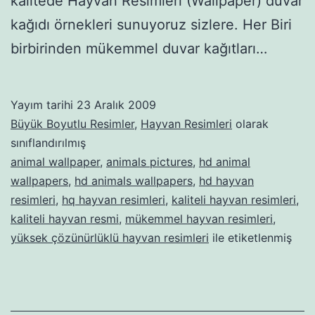
kalitede Hayvan Resimleri (Wallpaper) duvar
kağıdı örnekleri sunuyoruz sizlere. Her Biri
birbirinden mükemmel duvar kağıtları…
Yayım tarihi
23 Aralık 2009
Büyük Boyutlu Resimler
,
Hayvan Resimleri
olarak
sınıflandırılmış
animal wallpaper
,
animals pictures
,
hd animal
wallpapers
,
hd animals wallpapers
,
hd hayvan
resimleri
,
hq hayvan resimleri
,
kaliteli hayvan resimleri
,
kaliteli hayvan resmi
,
mükemmel hayvan resimleri
,
yüksek çözünürlüklü hayvan resimleri
ile etiketlenmiş