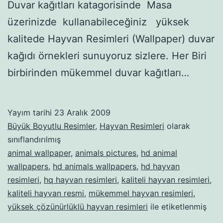
Duvar kağıtları katagorisinde Masa
üzerinizde kullanabileceğiniz yüksek
kalitede Hayvan Resimleri (Wallpaper) duvar
kağıdı örnekleri sunuyoruz sizlere. Her Biri
birbirinden mükemmel duvar kağıtları…
Yayım tarihi
23 Aralık 2009
Büyük Boyutlu Resimler
,
Hayvan Resimleri
olarak
sınıflandırılmış
animal wallpaper
,
animals pictures
,
hd animal
wallpapers
,
hd animals wallpapers
,
hd hayvan
resimleri
,
hq hayvan resimleri
,
kaliteli hayvan resimleri
,
kaliteli hayvan resmi
,
mükemmel hayvan resimleri
,
yüksek çözünürlüklü hayvan resimleri
ile etiketlenmiş