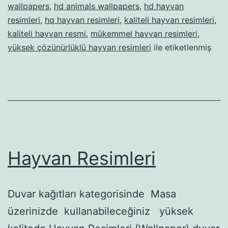
wallpapers
,
hd animals wallpapers
,
hd hayvan
resimleri
,
hq hayvan resimleri
,
kaliteli hayvan resimleri
,
kaliteli hayvan resmi
,
mükemmel hayvan resimleri
,
yüksek çözünürlüklü hayvan resimleri
ile etiketlenmiş
Hayvan Resimleri
Duvar kağıtları kategorisinde Masa
üzerinizde kullanabileceğiniz yüksek