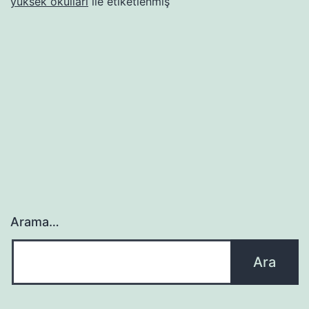
yüksek okulları
ile etiketlenmiş
Arama…