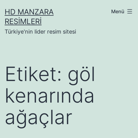
İçeriğe
HD MANZARA
Menü
geç
RESIMLERI
Türkiye'nin lider resim sitesi
Etiket:
göl
kenarında
ağaçlar