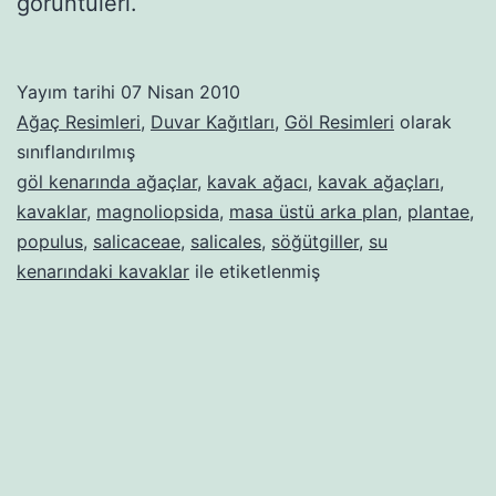
görüntüleri.
Yayım tarihi
07 Nisan 2010
Ağaç Resimleri
,
Duvar Kağıtları
,
Göl Resimleri
olarak
sınıflandırılmış
göl kenarında ağaçlar
,
kavak ağacı
,
kavak ağaçları
,
kavaklar
,
magnoliopsida
,
masa üstü arka plan
,
plantae
,
populus
,
salicaceae
,
salicales
,
söğütgiller
,
su
kenarındaki kavaklar
ile etiketlenmiş