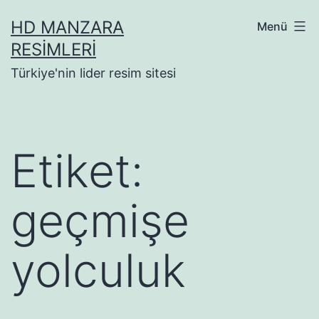
İçeriğe
HD MANZARA
Menü
geç
RESIMLERI
Türkiye'nin lider resim sitesi
Etiket:
geçmişe
yolculuk