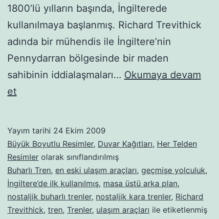
1800’lü yılların başında, İngilterede
kullanılmaya başlanmış. Richard Trevithick
adında bir mühendis ile İngiltere’nin
Pennydarran bölgesinde bir maden
sahibinin iddialaşmaları…
Okumaya devam
Buharlı-
et
kara
trenler-
Yayım tarihi
24 Ekim 2009
22
Büyük Boyutlu Resimler
,
Duvar Kağıtları
,
Her Telden
Resimler
olarak sınıflandırılmış
Buharlı Tren
,
en eski ulaşım araçları
,
geçmişe yolculuk
,
İngiltere’de ilk kullanılmış
,
masa üstü arka plan
,
nostaljik buharlı trenler
,
nostaljik kara trenler
,
Richard
Trevithick
,
tren
,
Trenler
,
ulaşım araçları
ile etiketlenmiş