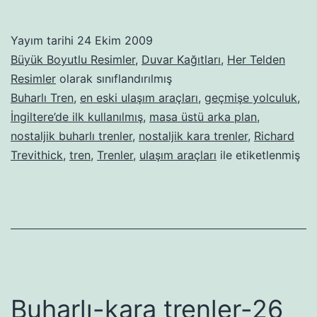
kara
trenler-
Yayım tarihi
24 Ekim 2009
27
Büyük Boyutlu Resimler
,
Duvar Kağıtları
,
Her Telden
Resimler
olarak sınıflandırılmış
Buharlı Tren
,
en eski ulaşım araçları
,
geçmişe yolculuk
,
İngiltere’de ilk kullanılmış
,
masa üstü arka plan
,
nostaljik buharlı trenler
,
nostaljik kara trenler
,
Richard
Trevithick
,
tren
,
Trenler
,
ulaşım araçları
ile etiketlenmiş
Buharlı-kara trenler-26