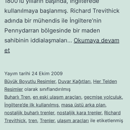
1800’lü yılların başında, İngilterede
kullanılmaya başlanmış. Richard Trevithick
adında bir mühendis ile İngiltere’nin
Pennydarran bölgesinde bir maden
sahibinin iddialaşmaları…
Okumaya devam
Buharlı-
et
kara
trenler-
Yayım tarihi
24 Ekim 2009
33
Büyük Boyutlu Resimler
,
Duvar Kağıtları
,
Her Telden
Resimler
olarak sınıflandırılmış
Buharlı Tren
,
en eski ulaşım araçları
,
geçmişe yolculuk
,
İngiltere’de ilk kullanılmış
,
masa üstü arka plan
,
nostaljik buharlı trenler
,
nostaljik kara trenler
,
Richard
Trevithick
,
tren
,
Trenler
,
ulaşım araçları
ile etiketlenmiş