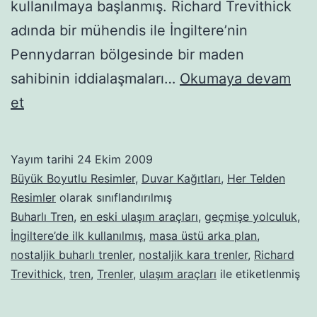
kullanılmaya başlanmış. Richard Trevithick
adında bir mühendis ile İngiltere’nin
Pennydarran bölgesinde bir maden
sahibinin iddialaşmaları…
Okumaya devam
Buharlı-
et
kara
trenler-
Yayım tarihi
24 Ekim 2009
23
Büyük Boyutlu Resimler
,
Duvar Kağıtları
,
Her Telden
Resimler
olarak sınıflandırılmış
Buharlı Tren
,
en eski ulaşım araçları
,
geçmişe yolculuk
,
İngiltere’de ilk kullanılmış
,
masa üstü arka plan
,
nostaljik buharlı trenler
,
nostaljik kara trenler
,
Richard
Trevithick
,
tren
,
Trenler
,
ulaşım araçları
ile etiketlenmiş