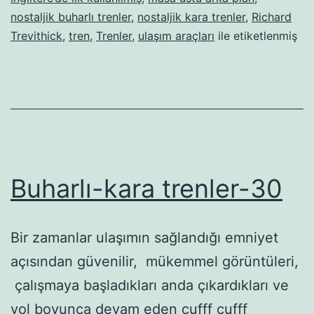
nostaljik buharlı trenler
,
nostaljik kara trenler
,
Richard
Trevithick
,
tren
,
Trenler
,
ulaşım araçları
ile etiketlenmiş
Buharlı-kara trenler-30
Bir zamanlar ulaşımın sağlandığı emniyet
açısından güvenilir, mükemmel görüntüleri,
çalışmaya başladıkları anda çıkardıkları ve
yol boyunca devam eden çufff çufff