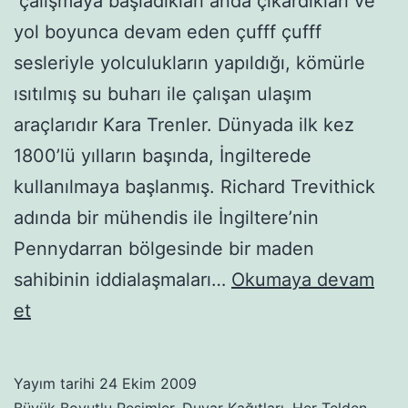
çalışmaya başladıkları anda çıkardıkları ve
yol boyunca devam eden çufff çufff
sesleriyle yolculukların yapıldığı, kömürle
ısıtılmış su buharı ile çalışan ulaşım
araçlarıdır Kara Trenler. Dünyada ilk kez
1800’lü yılların başında, İngilterede
kullanılmaya başlanmış. Richard Trevithick
adında bir mühendis ile İngiltere’nin
Pennydarran bölgesinde bir maden
sahibinin iddialaşmaları…
Okumaya devam
Buharlı-
et
kara
trenler-
Yayım tarihi
24 Ekim 2009
29
Büyük Boyutlu Resimler
,
Duvar Kağıtları
,
Her Telden