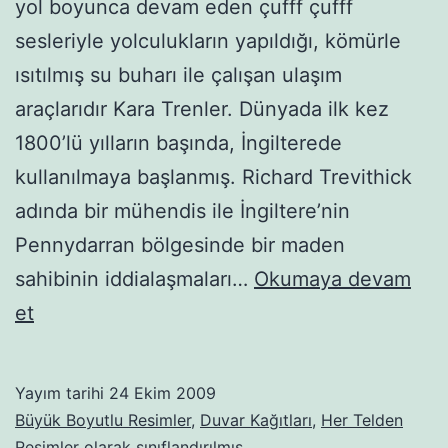
yol boyunca devam eden çufff çufff
sesleriyle yolculukların yapıldığı, kömürle
ısıtılmış su buharı ile çalışan ulaşım
araçlarıdır Kara Trenler. Dünyada ilk kez
1800’lü yılların başında, İngilterede
kullanılmaya başlanmış. Richard Trevithick
adında bir mühendis ile İngiltere’nin
Pennydarran bölgesinde bir maden
sahibinin iddialaşmaları…
Okumaya devam
Buharlı-
et
kara
trenler-
Yayım tarihi
24 Ekim 2009
19
Büyük Boyutlu Resimler
,
Duvar Kağıtları
,
Her Telden
Resimler
olarak sınıflandırılmış