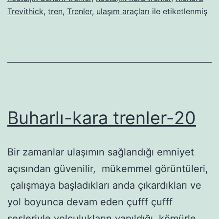
Trevithick
,
tren
,
Trenler
,
ulaşım araçları
ile etiketlenmiş
Buharlı-kara trenler-20
Bir zamanlar ulaşımın sağlandığı emniyet
açısından güvenilir, mükemmel görüntüleri,
çalışmaya başladıkları anda çıkardıkları ve
yol boyunca devam eden çufff çufff
sesleriyle yolculukların yapıldığı, kömürle