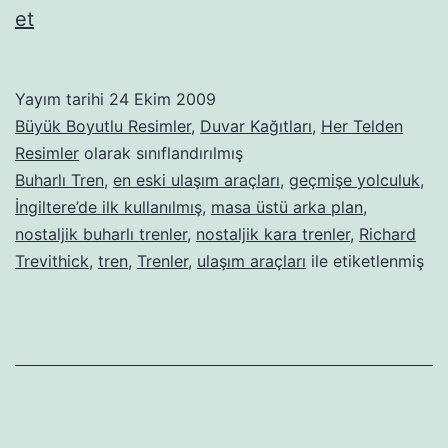
Buharlı-
et
kara
trenler-
Yayım tarihi
24 Ekim 2009
26
Büyük Boyutlu Resimler
,
Duvar Kağıtları
,
Her Telden
Resimler
olarak sınıflandırılmış
Buharlı Tren
,
en eski ulaşım araçları
,
geçmişe yolculuk
,
İngiltere’de ilk kullanılmış
,
masa üstü arka plan
,
nostaljik buharlı trenler
,
nostaljik kara trenler
,
Richard
Trevithick
,
tren
,
Trenler
,
ulaşım araçları
ile etiketlenmiş