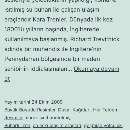
ısıtılmış su buharı ile çalışan ulaşım
araçlarıdır Kara Trenler. Dünyada ilk kez
1800’lü yılların başında, İngilterede
kullanılmaya başlanmış. Richard Trevithick
adında bir mühendis ile İngiltere’nin
Pennydarran bölgesinde bir maden
sahibinin iddialaşmaları…
Okumaya devam
Buharlı-
et
kara
trenler-
Yayım tarihi
24 Ekim 2009
20
Büyük Boyutlu Resimler
,
Duvar Kağıtları
,
Her Telden
Resimler
olarak sınıflandırılmış
Buharlı Tren
,
en eski ulaşım araçları
,
geçmişe yolculuk
,