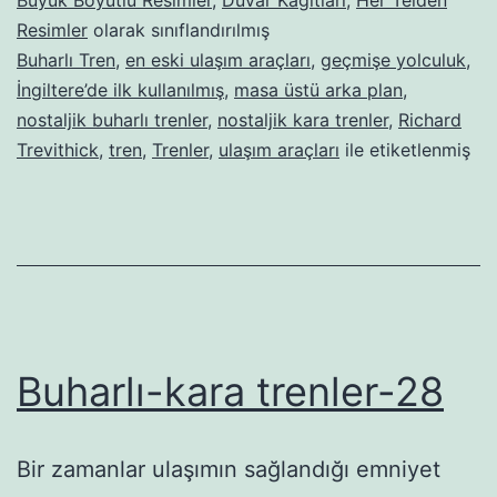
Resimler
olarak sınıflandırılmış
Buharlı Tren
,
en eski ulaşım araçları
,
geçmişe yolculuk
,
İngiltere’de ilk kullanılmış
,
masa üstü arka plan
,
nostaljik buharlı trenler
,
nostaljik kara trenler
,
Richard
Trevithick
,
tren
,
Trenler
,
ulaşım araçları
ile etiketlenmiş
Buharlı-kara trenler-28
Bir zamanlar ulaşımın sağlandığı emniyet