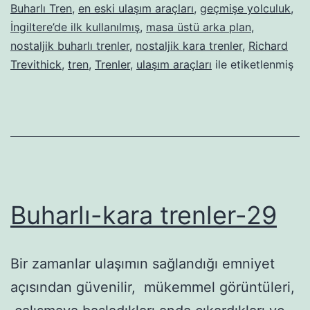
Buharlı Tren
,
en eski ulaşım araçları
,
geçmişe yolculuk
,
İngiltere’de ilk kullanılmış
,
masa üstü arka plan
,
nostaljik buharlı trenler
,
nostaljik kara trenler
,
Richard
Trevithick
,
tren
,
Trenler
,
ulaşım araçları
ile etiketlenmiş
Buharlı-kara trenler-29
Bir zamanlar ulaşımın sağlandığı emniyet
açısından güvenilir, mükemmel görüntüleri,