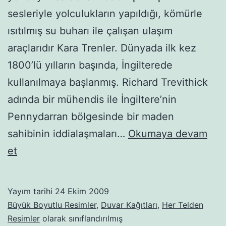
sesleriyle yolculukların yapıldığı, kömürle
ısıtılmış su buharı ile çalışan ulaşım
araçlarıdır Kara Trenler. Dünyada ilk kez
1800’lü yılların başında, İngilterede
kullanılmaya başlanmış. Richard Trevithick
adında bir mühendis ile İngiltere’nin
Pennydarran bölgesinde bir maden
sahibinin iddialaşmaları…
Okumaya devam
Buharlı-
et
kara
trenler-
Yayım tarihi
24 Ekim 2009
30
Büyük Boyutlu Resimler
,
Duvar Kağıtları
,
Her Telden
Resimler
olarak sınıflandırılmış