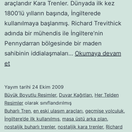
araçlarıdır Kara Trenler. Dünyada ilk kez
1800’lü yılların başında, İngilterede
kullanılmaya başlanmış. Richard Trevithick
adında bir mühendis ile İngiltere’nin
Pennydarran bölgesinde bir maden
sahibinin iddialaşmaları…
Okumaya devam
Buharlı-
et
kara
trenler-
Yayım tarihi
24 Ekim 2009
32
Büyük Boyutlu Resimler
,
Duvar Kağıtları
,
Her Telden
Resimler
olarak sınıflandırılmış
Buharlı Tren
,
en eski ulaşım araçları
,
geçmişe yolculuk
,
İngiltere’de ilk kullanılmış
,
masa üstü arka plan
,
nostaljik buharlı trenler
,
nostaljik kara trenler
,
Richard