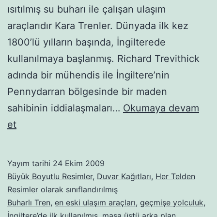
ısıtılmış su buharı ile çalışan ulaşım
araçlarıdır Kara Trenler. Dünyada ilk kez
1800’lü yılların başında, İngilterede
kullanılmaya başlanmış. Richard Trevithick
adında bir mühendis ile İngiltere’nin
Pennydarran bölgesinde bir maden
sahibinin iddialaşmaları…
Okumaya devam
Buharlı-
et
kara
trenler-
Yayım tarihi
24 Ekim 2009
31
Büyük Boyutlu Resimler
,
Duvar Kağıtları
,
Her Telden
Resimler
olarak sınıflandırılmış
Buharlı Tren
,
en eski ulaşım araçları
,
geçmişe yolculuk
,
İngiltere’de ilk kullanılmış
,
masa üstü arka plan
,