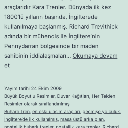
araçlarıdır Kara Trenler. Dünyada ilk kez
1800’lü yılların başında, İngilterede
kullanılmaya başlanmış. Richard Trevithick
adında bir mühendis ile İngiltere’nin
Pennydarran bölgesinde bir maden
sahibinin iddialaşmaları…
Okumaya devam
Buharlı-
et
kara
trenler-
Yayım tarihi
24 Ekim 2009
21
Büyük Boyutlu Resimler
,
Duvar Kağıtları
,
Her Telden
Resimler
olarak sınıflandırılmış
Buharlı Tren
,
en eski ulaşım araçları
,
geçmişe yolculuk
,
İngiltere’de ilk kullanılmış
,
masa üstü arka plan
,
nostaljik buharlı trenler
,
nostaljik kara trenler
,
Richard