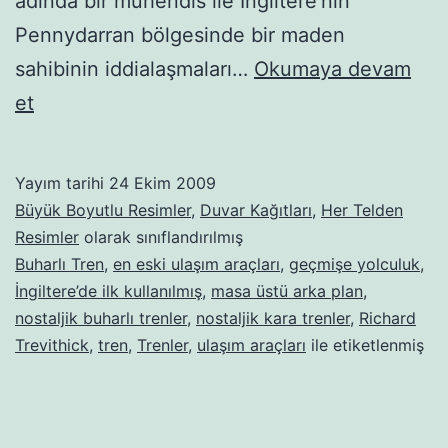
adında bir mühendis ile İngiltere’nin
Pennydarran bölgesinde bir maden
sahibinin iddialaşmaları…
Okumaya devam
Buharlı-
et
kara
trenler-
Yayım tarihi
24 Ekim 2009
24
Büyük Boyutlu Resimler
,
Duvar Kağıtları
,
Her Telden
Resimler
olarak sınıflandırılmış
Buharlı Tren
,
en eski ulaşım araçları
,
geçmişe yolculuk
,
İngiltere’de ilk kullanılmış
,
masa üstü arka plan
,
nostaljik buharlı trenler
,
nostaljik kara trenler
,
Richard
Trevithick
,
tren
,
Trenler
,
ulaşım araçları
ile etiketlenmiş