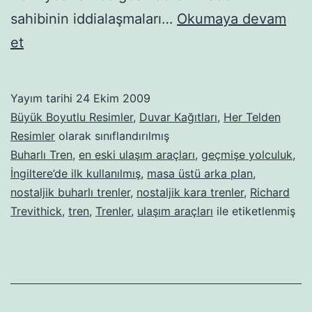
sahibinin iddialaşmaları…
Okumaya devam
Buharlı-
et
kara
trenler-
Yayım tarihi
24 Ekim 2009
25
Büyük Boyutlu Resimler
,
Duvar Kağıtları
,
Her Telden
Resimler
olarak sınıflandırılmış
Buharlı Tren
,
en eski ulaşım araçları
,
geçmişe yolculuk
,
İngiltere’de ilk kullanılmış
,
masa üstü arka plan
,
nostaljik buharlı trenler
,
nostaljik kara trenler
,
Richard
Trevithick
,
tren
,
Trenler
,
ulaşım araçları
ile etiketlenmiş