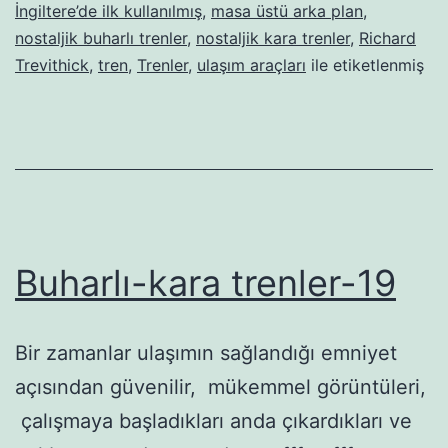
İngiltere’de ilk kullanılmış
,
masa üstü arka plan
,
nostaljik buharlı trenler
,
nostaljik kara trenler
,
Richard
Trevithick
,
tren
,
Trenler
,
ulaşım araçları
ile etiketlenmiş
Buharlı-kara trenler-19
Bir zamanlar ulaşımın sağlandığı emniyet
açısından güvenilir, mükemmel görüntüleri,
çalışmaya başladıkları anda çıkardıkları ve