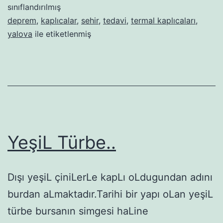
sınıflandırılmış
deprem
,
kaplıcalar
,
sehir
,
tedavi
,
termal kaplıcaları
,
yalova
ile etiketlenmiş
YeşiL Türbe..
Dışı yeşiL çiniLerLe kapLı oLdugundan adını
burdan aLmaktadır.Tarihi bir yapı oLan yeşiL
türbe bursanın simgesi haLine