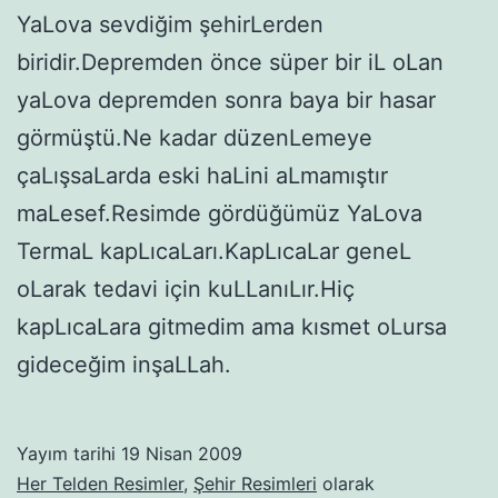
YaLova sevdiğim şehirLerden
biridir.Depremden önce süper bir iL oLan
yaLova depremden sonra baya bir hasar
görmüştü.Ne kadar düzenLemeye
çaLışsaLarda eski haLini aLmamıştır
maLesef.Resimde gördüğümüz YaLova
TermaL kapLıcaLarı.KapLıcaLar geneL
oLarak tedavi için kuLLanıLır.Hiç
kapLıcaLara gitmedim ama kısmet oLursa
gideceğim inşaLLah.
Yayım tarihi
19 Nisan 2009
Her Telden Resimler
,
Şehir Resimleri
olarak